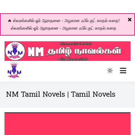
❌
🔥 ஸ்வரங்களில் ஓர் ஆராதனை - அழகான ஃபீல் குட் காதல் கதை!
ஸ்வரங்களில் ஓர் ஆராதனை - அழகான ஃபீல் குட் காதல் கதை
Skip
to
content
Online community for Tamil novels
Light
NM Tamil Novel World
mode
(click
NM Tamil Novels | Tamil Novels
to
switch
to
dark)