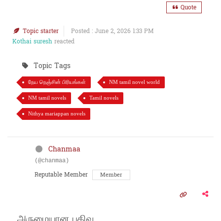
Quote
Topic starter
Posted : June 2, 2026 1:33 PM
Kothai suresh
reacted
Topic Tags
நேய நெஞ்சின் பிரியங்கள்
NM tamil novel world
NM tamil novels
Tamil novels
Nithya mariappan novels
Chanmaa
(@chanmaa)
Reputable Member
Member
அருமையான பதிவு