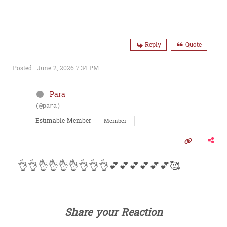
Reply
Quote
Posted : June 2, 2026 7:34 PM
Para
(@para)
Estimable Member
Member
👌👌👌👌👌👌👌👌👌💕💕💕💕💕💕🥰
Share your Reaction