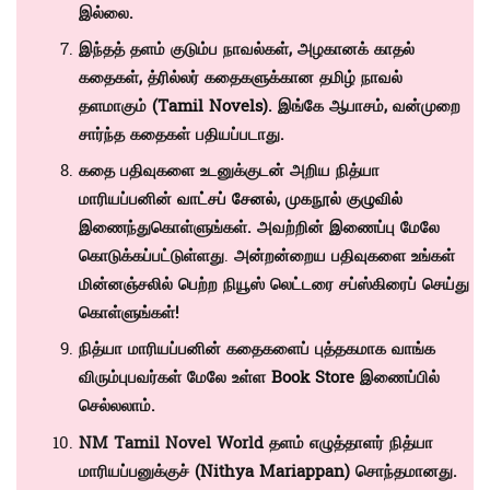
இல்லை.
இந்தத் தளம் குடும்ப நாவல்கள், அழகானக் காதல்
கதைகள், த்ரில்லர் கதைகளுக்கான தமிழ் நாவல்
தளமாகும் (
Tamil Novels)
. இங்கே ஆபாசம், வன்முறை
சார்ந்த கதைகள் பதியப்படாது.
கதை பதிவுகளை உடனுக்குடன் அறிய நித்யா
மாரியப்பனின்
வாட்சப் சேனல்
,
முகநூல் குழுவில்
இணைந்துகொள்ளுங்கள். அவற்றின் இணைப்பு மேலே
கொடுக்கப்பட்டுள்ளது
.
அன்றன்றைய பதிவுகளை உங்கள்
மின்னஞ்சலில் பெற்ற நியூஸ் லெட்டரை சப்ஸ்கிரைப் செய்து
கொள்ளுங்கள்!
நித்யா மாரியப்பனின் கதைகளைப் புத்தகமாக வாங்க
விரும்புபவர்கள் மேலே உள்ள
Book Store
இணைப்பில்
செல்லலாம்.
NM Tamil Novel World தளம் எழுத்தாளர் நித்யா
மாரியப்பனுக்குச் (
Nithya Mariappan)
சொந்தமானது.