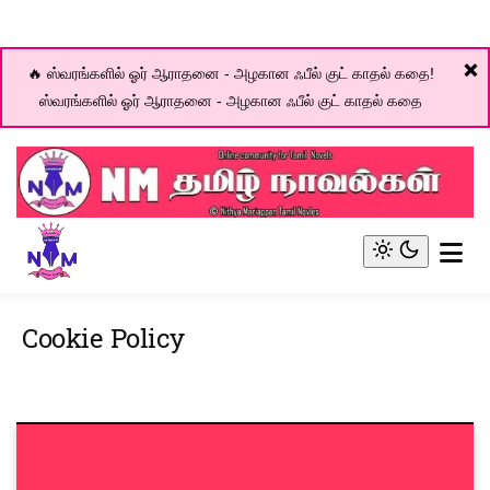
❌
🔥 ஸ்வரங்களில் ஓர் ஆராதனை - அழகான ஃபீல் குட் காதல் கதை!
ஸ்வரங்களில் ஓர் ஆராதனை - அழகான ஃபீல் குட் காதல் கதை
Skip
to
content
Online community for Tamil novels
NM Tamil Novel World
Light
mode
(click
Cookie Policy
to
switch
to
dark)