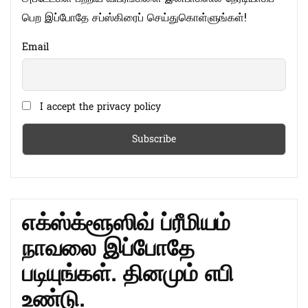
பெற இப்போதே சப்ஸ்கிரைப் செய்துகொள்ளுங்கள்!
Email
I accept the privacy policy
எக்ஸ்க்ளூஸிவ் ப்ரீமியம்
நாவலை இப்போதே
படியுங்கள். தினமும் எபி
உண்டு.