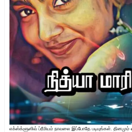
எக்ஸ்க்ளூஸிவ் ப்ரீமியம் நாவலை இப்போதே படியுங்கள். தினமும் 