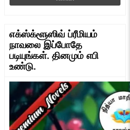
எக்ஸ்க்ளூஸிவ் ப்ரீமியம்
நாவலை இப்போதே
படியுங்கள். தினமும் எபி
உண்டு.