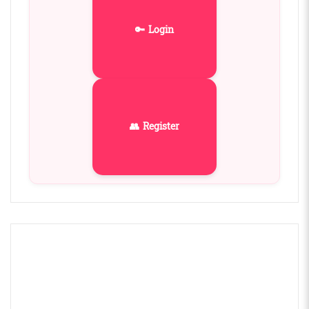
🔑 Login
👥 Register