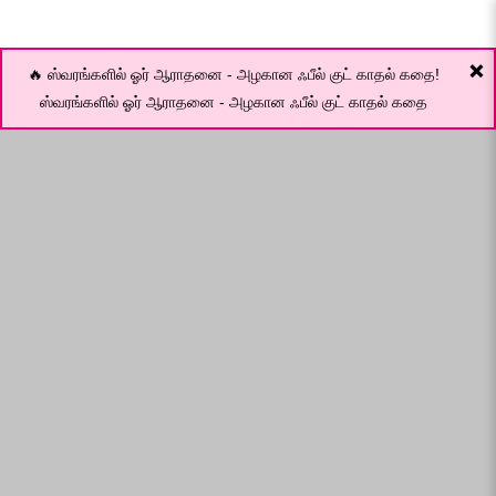
❌
🔥 ஸ்வரங்களில் ஓர் ஆராதனை - அழகான ஃபீல் குட் காதல் கதை!
ஸ்வரங்களில் ஓர் ஆராதனை - அழகான ஃபீல் குட் காதல் கதை