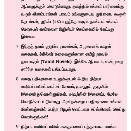
ஆப்களுக்குக் கொடுக்காது. தளத்தில் உங்கள் பார்வைக்கு
வரும் விளம்பரங்கள் யாவும் உங்களுடைய முந்தைய கூகுள்
தேடல்கள், ஹிஸ்டரி பொறுத்தே வரும். நாங்கள் உங்கள்
மொபைல் எண்களை ரிஜிஸ்டர் செய்கையில் கேட்பது
இல்லை.
இந்தத் தளம் குடும்ப நாவல்கள், அழகானக் காதல்
கதைகள், த்ரில்லர் கதைகளுக்கான தமிழ் நாவல்
தளமாகும் (
Tamil Novels)
. இங்கே ஆபாசம், வன்முறை
சார்ந்த கதைகள் பதியப்படாது.
கதை பதிவுகளை உடனுக்குடன் அறிய நித்யா
மாரியப்பனின்
வாட்சப் சேனல்
,
முகநூல் குழுவில்
இணைந்துகொள்ளுங்கள். அவற்றின் இணைப்பு மேலே
கொடுக்கப்பட்டுள்ளது
.
அன்றன்றைய பதிவுகளை உங்கள்
மின்னஞ்சலில் பெற்ற நியூஸ் லெட்டரை சப்ஸ்கிரைப் செய்து
கொள்ளுங்கள்!
நித்யா மாரியப்பனின் கதைகளைப் புத்தகமாக வாங்க