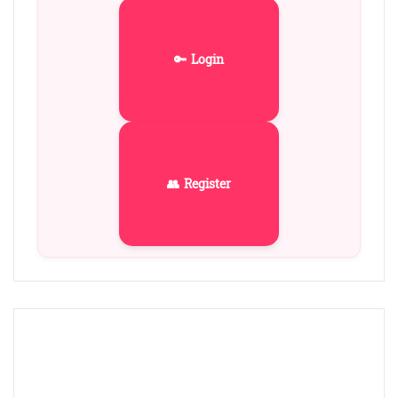
🔑 Login
👥 Register