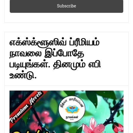
எக்ஸ்க்ளூஸிவ் ப்ரீமியம்
நாவலை இப்போதே
படியுங்கள். தினமும் எபி
உண்டு.