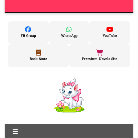
FB Group
WhatsApp
YouTube
Book Store
Premium Novels Site