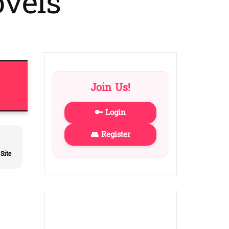
vels
to
dark)
Join Us!
🔑 Login
👥 Register
Site