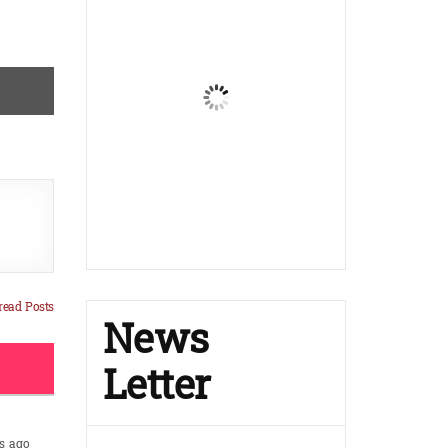
ead Posts
News
Letter
s ago