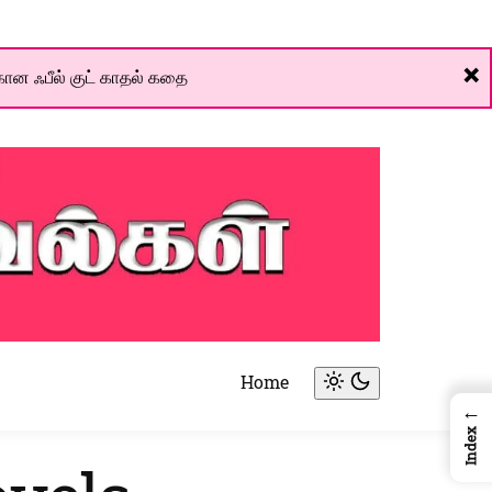
❌
ான ஃபீல் குட் காதல் கதை
Home
Light
←
mode
Index
(click
to
switch