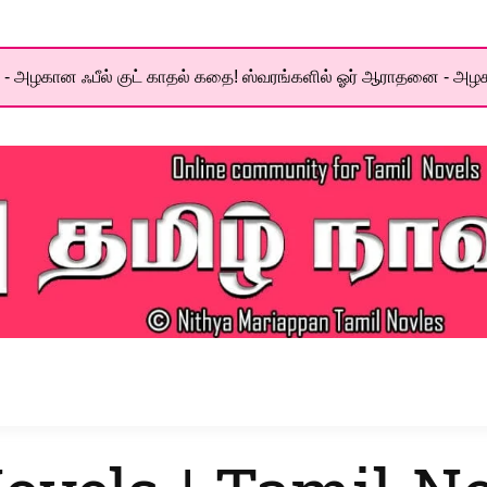
- அழகான ஃபீல் குட் காதல் கதை! ஸ்வரங்களில் ஓர் ஆராதனை - அழக
el World