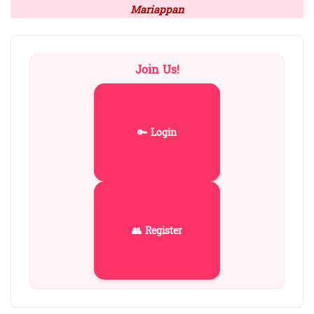
Mariappan
Join Us!
🔑 Login
👥 Register