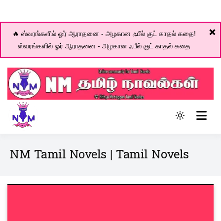
❌
🔥 ஸ்வரங்களில் ஓர் ஆராதனை - அழகான ஃபீல் குட் காதல் கதை!
ஸ்வரங்களில் ஓர் ஆராதனை - அழகான ஃபீல் குட் காதல் கதை
Skip
to
content
Online community for Tamil novels
Light
NM Tamil Novel World
mode
(click
NM Tamil Novels | Tamil Novels
to
switch
to
dark)