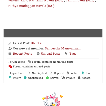
writers (725)
,
NM tamil Novels (1055)
,
Tamil novels (1025)
,
Nithya mariappan novels (1129)
Latest Post:
UNIN 9
Our newest member:
Sangeetha Manivannan
Recent Posts
Unread Posts
Tags
Forum Icons:
Forum contains no unread posts
Forum contains unread posts
Topic Icons:
Not Replied
Replied
Active
Hot
Sticky
Unapproved
Solved
Private
Closed