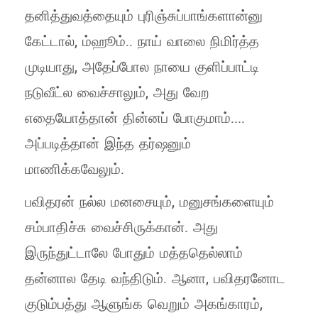
தனித்துவத்தையும் புரிஞ்சுப்பாங்களான்னு
கேட்டால், ம்ஹூம்.. நாய் வாலை நிமிர்த்த
முடியாது, அதேப்போல நாயை குளிப்பாட்டி
நடுவீட்ல வைச்சாலும், அது வேற
எதையோத்தான் தின்னப் போகுமாம்....
அப்படித்தான் இந்த தர்ஷனும்
மாணிக்கவேலும்.
பவிதரன் நல்ல மனசையும், மனுசங்களையும்
சம்பாதிச்சு வைச்சிருக்கான். அது
இருந்துட்டாலே போதும் மத்ததெல்லாம்
தன்னால தேடி வந்திடும். ஆனா, பவிதரனோட
குடும்பத்து ஆளுங்க வெறும் அகங்காரம்,