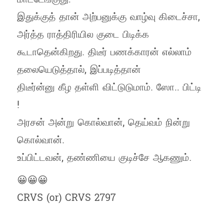
இதுக்குத் தான் அற்பனுக்கு வாழ்வு கிடைச்சா,
அர்த்த ராத்திரியில குடை பிடிக்க
கூடாதென்கிறது. திடீர் பணக்காரன் எல்லாம்
தலையெடுத்தால், இப்படித்தான்
திடீர்ன்னு கீழ தள்ளி விட்டுடுமாம். ஸோ.. பிட்டி
!
அரசன் அன்று கொல்வான், தெய்வம் நின்று
கொல்வான்.
உப்பிட்டவன், தண்ணியை குடிச்சே ஆகணும்.
😀😀😀
CRVS (or) CRVS 2797