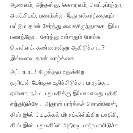
ஆணவம், அந்தஸ்து, கௌரவம், வெட்டிப்பந்தா,
அலட்சியம், பணம்ன்னு இது எல்லாத்தையும்
மட்டும் தான் சேர்த்து வைச்சிருந்தாங்க. இப்ப
பணத்தோட சேர்த்து உள்ளதும் போச்சு
நொள்ளக் கண்ணான்னு ஆகிடுச்சா...?
இவ்வளவு தான் வாழ்க்கை.
அப்பாடா...! கிழக்குல உதிக்கிற
சூரியன் மேற்குல உதிச்சிடுச்சா பாருங்க,..
ஏன்னா, நம்ம மதுமதிக்கு இப்பாவாவது புத்தி
வந்திடுச்சே... அதான் பார்க்கச் சொன்னேன்,
திஸ் இஸ் மெடிக்கல் மிராக்கிள்ங்கிற மாதிரி,
திஸ் இஸ் மதுமதி'ஸ் அதிரடி மாற்றமாயிடுச்சு.