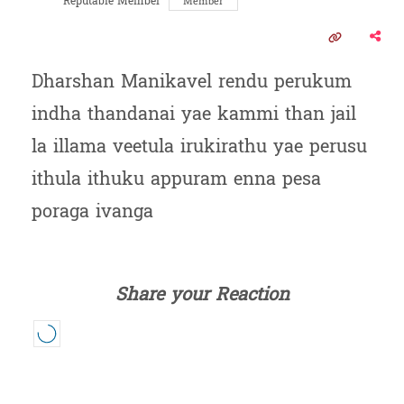
Reputable Member
Member
Dharshan Manikavel rendu perukum
indha thandanai yae kammi than jail
la illama veetula irukirathu yae perusu
ithula ithuku appuram enna pesa
poraga ivanga
Share your Reaction