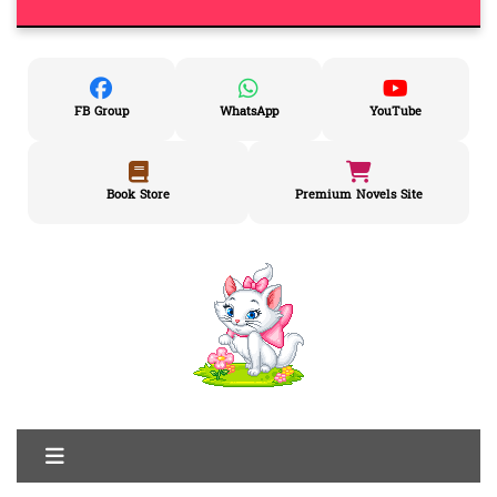
FB Group
WhatsApp
YouTube
Book Store
Premium Novels Site