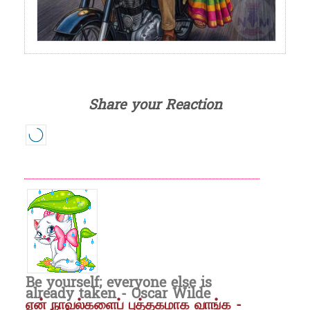
Share your Reaction
Be yourself; everyone else is
already taken - Oscar Wilde
என் நாவல்களைப் புத்தகமாக வாங்க -