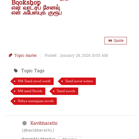
Bookshop
என் வாட்சப் சேனல்
என் ஃபேஸ்புக் குரூப்
Quote
Topic starter
Posted : January 28, 2026 10:03 AM
Topic Tags
NM Tamil novel world
Tamil novel writers
NM tamil Novels
Tamil novels
Nithya mariappan novels
Kavibharathi
(@kavibharathi)