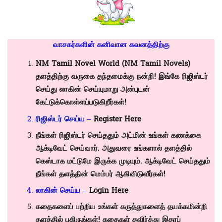
வாசகர்களின் கனிவான கவனத்திற்கு
NM Tamil Novel
World (NM Tamil Novels)
தளத்திற்கு வருகை தந்தமைக்கு நன்றி! இங்கே ரிஜிஸ்டர்
செய்து லாகின் செய்யுமாறு அன்புடன்
கேட்டுக்கொள்ளப்படுகிறீர்கள்!
ரிஜிஸ்டர் செய்ய –
Register Here
நீங்கள் ரிஜிஸ்டர் செய்ததும் அட்மின் உங்கள் கணக்கை
ஆக்டிவேட் செய்வார். அதுவரை உங்களால் தளத்தில்
கெஸ்டாக மட்டுமே இருக்க முடியும். ஆக்டிவேட் செய்ததும்
நீங்கள் தளத்தின் மெம்பர் ஆகிவிடுவீர்கள்!
லாகின் செய்ய –
Login Here
கதைகளைப் பற்றிய உங்கள் கருத்துகளைத் தயக்கமின்றி
தளத்தில் பகிருங்கள்! கதைகள் தவிர்த்து இதரப்