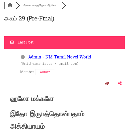
அகம் உறைந்தேன் அரனே...
அகம் 29 (Pre-Final)
Last Post
Admin - NM Tamil Novel World
(@nithyamariappankngmail-com)
Member
Admin
ஹலோ மக்களே
இதோ இருபத்தொன்பதாம்
அத்தியாயம்