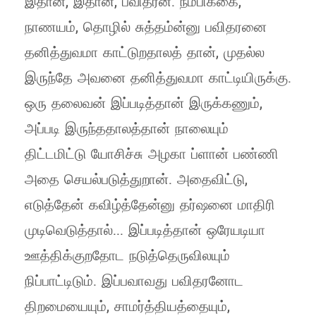
இதான், இதான், பவிதரன். நம்பிக்கை,
நாணயம், தொழில் சுத்தம்ன்னு பவிதரனை
தனித்துவமா காட்டுறதாலத் தான், முதல்ல
இருந்தே அவனை தனித்துவமா காட்டியிருக்கு.
ஒரு தலைவன் இப்படித்தான் இருக்கணும்,
அப்படி இருந்ததாலத்தான் நாலையும்
திட்டமிட்டு யோசிச்சு அழகா ப்ளான் பண்ணி
அதை செயல்படுத்துறான். அதைவிட்டு,
எடுத்தேன் கவிழ்த்தேன்னு தர்ஷனை மாதிரி
முடிவெடுத்தால்... இப்படித்தான் ஒரேயடியா
ஊத்திக்குறதோட நடுத்தெருவிலயும்
நிப்பாட்டிடும். இப்பவாவது பவிதரனோட
திறமையையும், சாமர்த்தியத்தையும்,