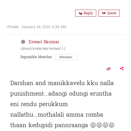
Reply
Quote
Posted : January 28, 2026 11:39 AM
Eswari Skumar
(@sasikumarmareeswari)
Reputable Member
Member
Darshan and manikkavelu kku nalla
punishment...adangi odungi eruntha
eni rendu perukkum
nallathu...mothalali amma romba
thaan kedupidi pannraanga 😝😝😝😝