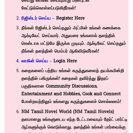
செய்து லாகின் செய்யுமாறு அன்புடன்
கேட்டுக்கொள்ளப்படுகிறீர்கள்!
ரிஜிஸ்டர் செய்ய –
Register Here
நீங்கள் ரிஜிஸ்டர் செய்ததும் அட்மின் உங்கள் கணக்கை
ஆக்டிவேட் செய்வார். அதுவரை உங்களால் தளத்தில்
கெஸ்டாக மட்டுமே இருக்க முடியும். ஆக்டிவேட் செய்ததும்
நீங்கள் தளத்தின் மெம்பர் ஆகிவிடுவீர்கள்!
லாகின் செய்ய –
Login Here
கதைகளைப் பற்றிய உங்கள் கருத்துகளைத் தயக்கமின்றி
தளத்தில் பகிருங்கள்! கதைகள் தவிர்த்து இதரப்
பகுதிகளான
Community Discussions
,
Entertainment and Hobbies
,
Cook and Connect
போன்றவற்றிலும் உங்களது கருத்துகளைச் சொல்லலாம்!
NM Tamil Novel World (NM Tamil Novels)
தளமானது உங்களுடைய எந்த டேட்டாவையும் தேர்ட் பார்ட்டி
ஆப்களுக்குக் கொடுக்காது. தளத்தில் உங்கள் பார்வைக்கு