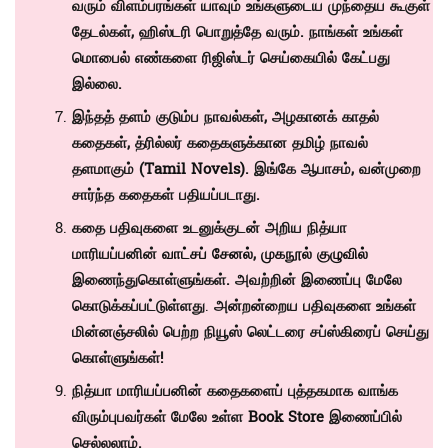
வரும் விளம்பரங்கள் யாவும் உங்களுடைய முந்தைய கூகுள்
தேடல்கள், ஹிஸ்டரி பொறுத்தே வரும். நாங்கள் உங்கள்
மொபைல் எண்களை ரிஜிஸ்டர் செய்கையில் கேட்பது
இல்லை.
இந்தத் தளம் குடும்ப நாவல்கள், அழகானக் காதல்
கதைகள், த்ரில்லர் கதைகளுக்கான தமிழ் நாவல்
தளமாகும் (
Tamil Novels)
. இங்கே ஆபாசம், வன்முறை
சார்ந்த கதைகள் பதியப்படாது.
கதை பதிவுகளை உடனுக்குடன் அறிய நித்யா
மாரியப்பனின்
வாட்சப் சேனல்
,
முகநூல் குழுவில்
இணைந்துகொள்ளுங்கள். அவற்றின் இணைப்பு மேலே
கொடுக்கப்பட்டுள்ளது
.
அன்றன்றைய பதிவுகளை உங்கள்
மின்னஞ்சலில் பெற்ற நியூஸ் லெட்டரை சப்ஸ்கிரைப் செய்து
கொள்ளுங்கள்!
நித்யா மாரியப்பனின் கதைகளைப் புத்தகமாக வாங்க
விரும்புபவர்கள் மேலே உள்ள
Book Store
இணைப்பில்
செல்லலாம்.