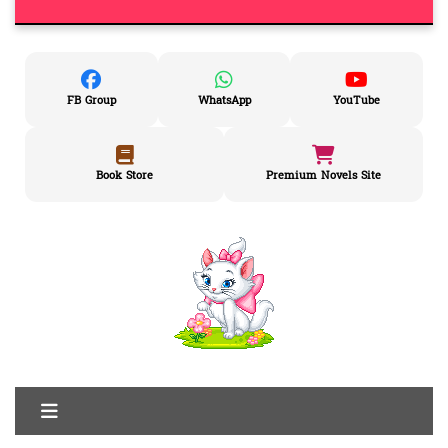
FB Group
WhatsApp
YouTube
Book Store
Premium Novels Site