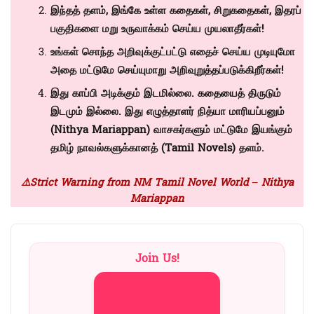
இந்தத் தளம், இங்கே உள்ள கதைகள், சிறுகதைகள், இதரப்
பகுதிகளை மறு உருவாக்கம் செய்ய முயலாதீர்கள்!
உங்கள் சொந்த அறிவுக்குட்பட்டு எதைச் செய்ய முடியுமோ
அதை மட்டுமே செய்யுமாறு அறிவுறுத்தப்படுக்கிறீர்கள்!
இது காப்பி அடிக்கும் இடமில்லை. கதையைத் திருடும்
இடமும் இல்லை. இது எழுத்தாளர் நித்யா மாரியப்பனும்
(Nithya Mariappan)
வாசகர்களும் மட்டுமே இயங்கும்
தமிழ் நாவல்களுக்கானத் (
Tamil Novels)
தளம்.
⚠️Strict Warning from NM Tamil Novel World – Nithya
Mariappan
Join Us!