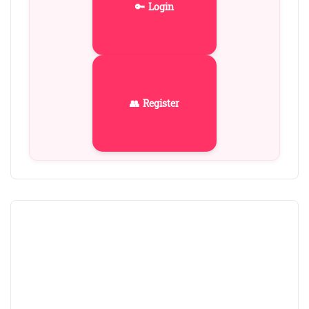
🔑 Login
👥 Register