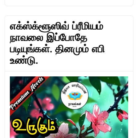
எக்ஸ்க்ளூஸிவ் ப்ரீமியம்
நாவலை இப்போதே
படியுங்கள். தினமும் எபி
உண்டு.