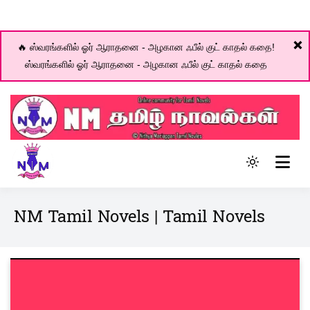
❌
🔥 ஸ்வரங்களில் ஓர் ஆராதனை - அழகான ஃபீல் குட் காதல் கதை!
ஸ்வரங்களில் ஓர் ஆராதனை - அழகான ஃபீல் குட் காதல் கதை
Skip
to
content
Online community for Tamil novels
Light
NM Tamil Novel World
mode
(click
NM Tamil Novels | Tamil Novels
to
switch
to
dark)