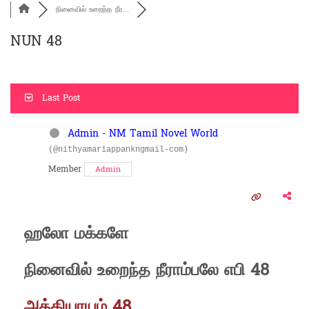
நினைவில் உறைந்த நீர...
NUN 48
Last Post
Admin - NM Tamil Novel World
(@nithyamariappankngmail-com)
Member
Admin
ஹலோ மக்களே
நினைவில் உறைந்த நீராம்பலே எபி 48
அத்தியாயம் 48