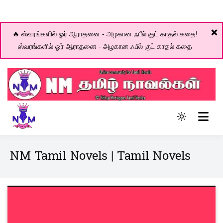
❌
🔥 ஸ்வரங்களில் ஓர் ஆராதனை - அழகான ஃபீல் குட் காதல் கதை!
ஸ்வரங்களில் ஓர் ஆராதனை - அழகான ஃபீல் குட் காதல் கதை
Skip
to
content
Online community for Tamil novels
Light
NM Tamil Novel World
mode
(click
NM Tamil Novels | Tamil Novels
to
switch
to
dark)