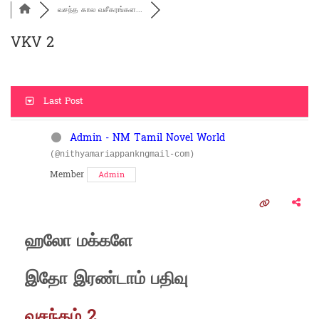
வசந்த கால வசீகரங்கள...
VKV 2
Last Post
Admin - NM Tamil Novel World
(@nithyamariappankngmail-com)
Member
Admin
ஹலோ மக்களே
இதோ இரண்டாம் பதிவு
வசந்தம் 2