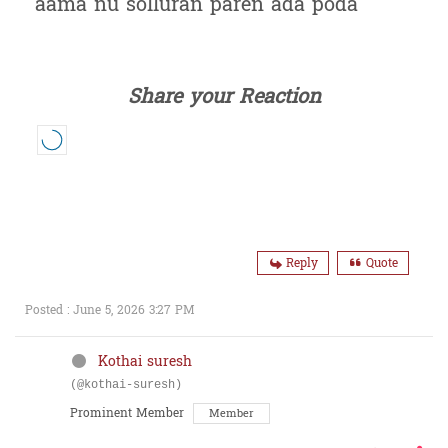
aama nu solluran paren ada poda
Share your Reaction
Reply
Quote
Posted : June 5, 2026 3:27 PM
Kothai suresh
(@kothai-suresh)
Prominent Member
Member