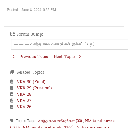
Posted : June 8, 2026 6:22 PM
Forum Jump:
Previous Topic
Next Topic
Related Topics
VKV 30 (Final)
VKV 29 (Pre-final)
VKV 28
VKV 27
VKV 26
Topic Tags:
வசந்த கால வசீகரங்கள் (30)
,
NM tamil novels
(1055)
,
NM tamil novel world (1200)
,
Nithya mariappan