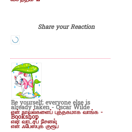
Share your Reaction
Be yourself; everyone else is
already taken - Oscar Wilde
என் நாவல்களைப் புத்தகமாக வாங்க -
Bookshop
என் வாட்சப் சேனல்
என் ஃபேஸ்புக் குரூப்