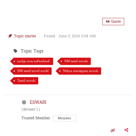
Quote
Topic starter
Posted : June 5, 2026 6:08 AM
Topic Tags
வசந்த கால வசீகரங்கள்
NM tamil novels
NM tamil novel world
Nithya mariappan novels
Tamil novels
ESWARI
(@eswari)
Trusted Member
Member