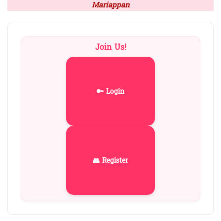
Mariappan
Join Us!
🔑 Login
👥 Register