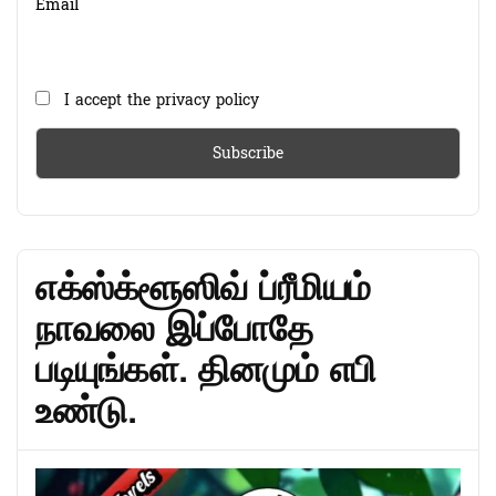
Email
I accept the privacy policy
எக்ஸ்க்ளூஸிவ் ப்ரீமியம்
நாவலை இப்போதே
படியுங்கள். தினமும் எபி
உண்டு.