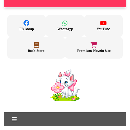
FB Group
WhatsApp
YouTube
Book Store
Premium Novels Site