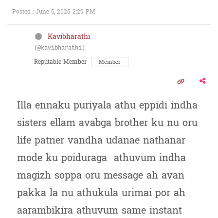
Posted : June 5, 2026 2:29 PM
Kavibharathi
(@kavibharathi)
Reputable Member
Member
Illa ennaku puriyala athu eppidi indha
sisters ellam avabga brother ku nu oru
life patner vandha udanae nathanar
mode ku poiduraga athuvum indha
magizh soppa oru message ah avan
pakka la nu athukula urimai por ah
aarambikira athuvum same instant