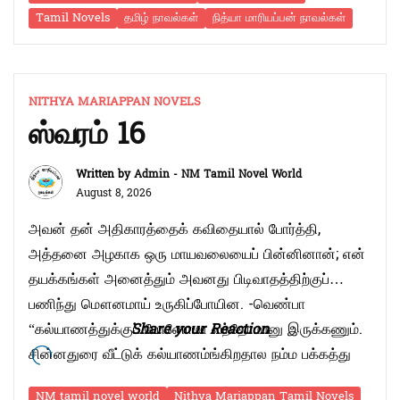
நீண்டுயர்ந்த மரங்களினூடே தெரிந்த அச்சிகரங்களை
Tamil Novels
தமிழ் நாவல்கள்
நித்யா மாரியப்பன் நாவல்கள்
ரசித்தவளுக்குத் தூரத்தில் ஏதோ இரைச்சல் கேட்பது போல
“நேசம்
இருந்தது. சொல்லப் …
Continue reading
6”
NITHYA MARIAPPAN NOVELS
ஸ்வரம் 16
Written by
Admin - NM Tamil Novel World
August 8, 2026
அவன் தன் அதிகாரத்தைக் கவிதையால் போர்த்தி,
அத்தனை அழகாக ஒரு மாயவலையைப் பின்னினான்; என்
தயக்கங்கள் அனைத்தும் அவனது பிடிவாதத்திற்குப்
பணிந்து மௌனமாய் உருகிப்போயின. -வெண்பா
“கல்யாணத்துக்குப் போனோமா வந்தோமானு இருக்கணும்.
Share your Reaction
சின்னதுரை வீட்டுக் கல்யாணம்ங்கிறதால நம்ம பக்கத்து
ஆளுங்களும் வருவாங்க. அவங்க பேசுற மாதிரி எதையும்
NM tamil novel world
Nithya Mariappan Tamil Novels