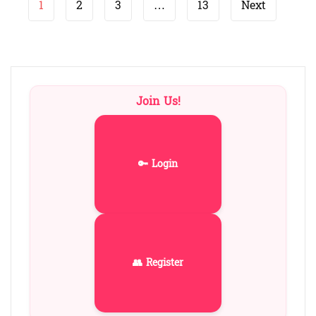
Page
“ஸ்வரம்
Continue reading
1
2
3
…
13
Next
navigation
14”
Join Us!
🔑 Login
👥 Register