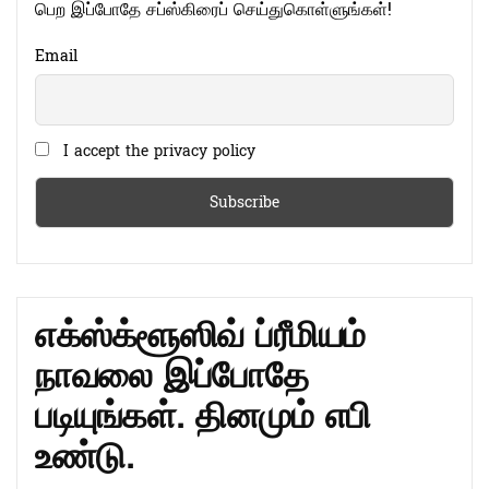
பெற இப்போதே சப்ஸ்கிரைப் செய்துகொள்ளுங்கள்!
Email
I accept the privacy policy
எக்ஸ்க்ளூஸிவ் ப்ரீமியம்
நாவலை இப்போதே
படியுங்கள். தினமும் எபி
உண்டு.