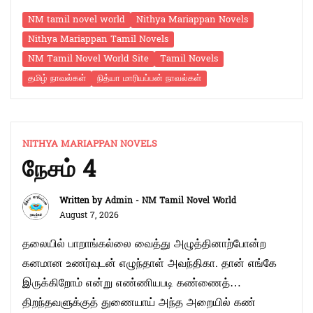
பார்த்துக் கொண்டிருந்தாள். பின்னே யாரோ வரும் சத்தம்
NM tamil novel world
Nithya Mariappan Novels
கேட்டுத் திரும்பியவள் அங்கே நின்ற ராகவைக் கண்டதும்
Nithya Mariappan Tamil Novels
இவனா என்ற அலட்சியபாவனையுடன் முகத்தைத் திருப்பி
NM Tamil Novel World Site
Tamil Novels
எதிர்புறம் வெறிக்கத் தொடங்கினாள். ராகவ் தான் செய்த
தமிழ் நாவல்கள்
நித்யா மாரியப்பன் நாவல்கள்
“நேசம்
பிழைக்கு இது …
Continue reading
5”
NITHYA MARIAPPAN NOVELS
நேசம் 4
Written by
Admin - NM Tamil Novel World
August 7, 2026
தலையில் பாறாங்கல்லை வைத்து அழுத்தினாற்போன்ற
கனமான உணர்வுடன் எழுந்தாள் அவந்திகா. தான் எங்கே
இருக்கிறோம் என்று எண்ணியபடி கண்ணைத்
திறந்தவளுக்குத் துணையாய் அந்த அறையில் கண்