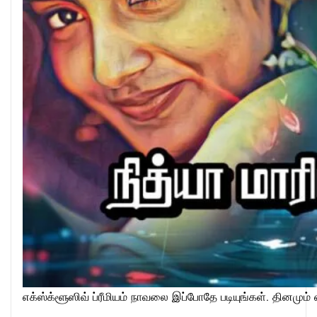
எக்ஸ்க்ளூஸிவ் ப்ரீமியம் நாவலை இப்போதே படியுங்கள். தினமும் 