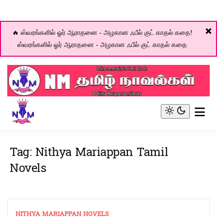
❌
🔥 ஸ்வரங்களில் ஓர் ஆராதனை - அழகான ஃபீல் குட் காதல் கதை!
ஸ்வரங்களில் ஓர் ஆராதனை - அழகான ஃபீல் குட் காதல் கதை
Skip
to
content
Online community for Tamil novels
NM Tamil Novel World
Light
mode
(click
Tag:
Nithya Mariappan Tamil
to
switch
Novels
to
dark)
NITHYA MARIAPPAN NOVELS