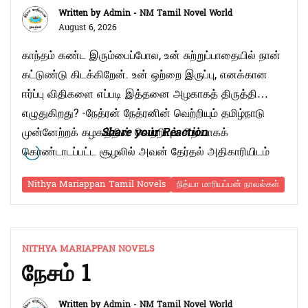
Written by
Admin - NM Tamil Novel World
August 6, 2026
காந்தம் கண்ட இரும்பைப்போல, உன் சுற்றுப்பாதையில் நான்
கட்டுண்டு கிடக்கிறேன். உன் ஒற்றை இருப்பு, எனக்கான
ஈர்ப்பு விதிகளை எப்படி இத்தனை அழகாகத் திருத்தி
எழுதுகிறது? -நேத்ரன் நேத்ரனின் வெற்றியும் தமிழ்நாடு
முன்னேற்றக் கழகத்தின் வெற்றியும் சிறப்பாகக்
Share your Reaction
கொண்டாடப்பட்ட சூழலில் அவன் தேர்தல் அதிகாரியிடம்
வெற்றிச் சான்றிதழை வாங்கிக்கொண்டான். அமைச்சரவை
Nithya Mariappan Tamil Novels
நித்யா மாரியப்பன் நாவல்கள்
தொடர்பான பேச்சுவார்த்தைகளுக்காக ராஜவேலுவுடன்
அன்றிரவே சென்னைக்கு விமானம் ஏற வேண்டிய கட்டாயம்
அவனுக்கு. தனது முதல் தேர்தல் வெற்றியைத்
தன்னவளோடு கொண்டாடிய களிப்புடன் சென்னைக்குக்
NITHYA MARIAPPAN NOVELS
நேசம் 1
“ஸ்வரம்
கிளம்பினான் …
Continue reading
15”
Written by
Admin - NM Tamil Novel World