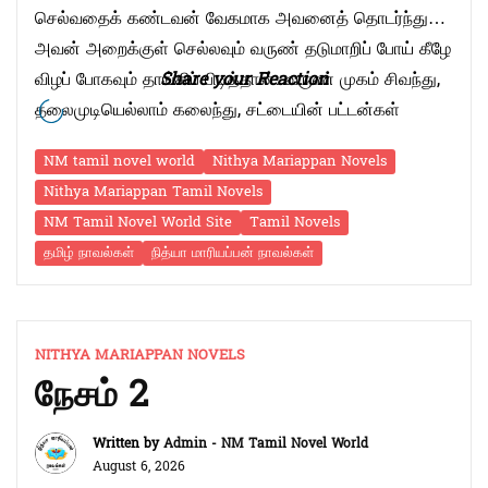
செல்வதைக் கண்டவன் வேகமாக அவனைத் தொடர்ந்து
அவன் அறைக்குள் செல்லவும் வருண் தடுமாறிப் போய் கீழே
விழப் போகவும் தாங்கிப் பிடித்தான். வருண் முகம் சிவந்து,
Share your Reaction
தலைமுடியெல்லாம் கலைந்து, சட்டையின் பட்டன்கள்
திறந்தபடி மூன்று நாள் தாடியுடன் தள்ளாடியபடி இருக்க
NM tamil novel world
Nithya Mariappan Novels
ராகவ் அவனது இந்நிலைக்குக் காரணமானவளை
Nithya Mariappan Tamil Novels
நினைத்துப் பல்லைக் கடித்தவன் “பய்யா! நீங்க ஏன்
NM Tamil Novel World Site
Tamil Novels
இவ்ளோ ரெஸ்ட்லெஸ்ஸா இருக்கிங்க? ப்ளீஸ் ஃபர்கெட் …
தமிழ் நாவல்கள்
நித்யா மாரியப்பன் நாவல்கள்
“நேசம்
Continue reading
3”
NITHYA MARIAPPAN NOVELS
நேசம் 2
Written by
Admin - NM Tamil Novel World
August 6, 2026