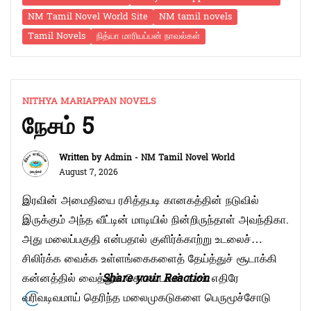
செய்யக் கூடாது.” செண்பகராமன் கறாராய்ச் சொன்ன
NM Tamil Novel World Site
NM tamil novels
அறிவுரைகள் யாவற்றுக்கும் தனது தலையசைப்பைப்
Tamil Novels
நித்யா மாரியப்பன் நாவல்கள்
பதிலாய்க் கொடுத்தாள் வெண்பா. இன்னும் சிறிது
நேரத்தில் அவளுக்கு வண்ணாரப்பேட்டையிலிருந்து
சென்னைக்குப் பேருந்து. கிளம்பும் முன்னர் …
Continue
“ஸ்வரம்
reading
NITHYA MARIAPPAN NOVELS
நேசம் 5
16”
Written by
Admin - NM Tamil Novel World
August 7, 2026
இரவின் அமைதியை ரசித்தபடி கானகத்தின் நடுவில்
இருக்கும் அந்த வீட்டின் மாடியில் நின்றிருந்தாள் அவந்திகா.
அது மலைப்பகுதி என்பதால் குளிர்க்காற்று உடலைச்
சிலிர்க்க வைக்க உள்ளங்கைகளைத் தேய்த்துச் சூடாக்கி
கன்னத்தில் வைத்துக் கொண்டவள் கண் எதிரே
Share your Reaction
வரிவடிவமாய் தெரிந்த மலைமுகடுகளை பெருமூச்சோடு