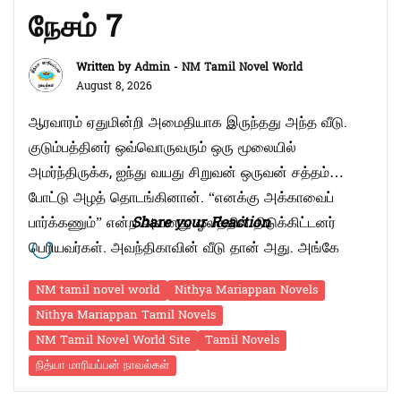
நேசம் 7
Written by
Admin - NM Tamil Novel World
August 8, 2026
ஆரவாரம் ஏதுமின்றி அமைதியாக இருந்தது அந்த வீடு.
குடும்பத்தினர் ஒவ்வொருவரும் ஒரு மூலையில்
அமர்ந்திருக்க, ஐந்து வயது சிறுவன் ஒருவன் சத்தம்
போட்டு அழத் தொடங்கினான். “எனக்கு அக்காவைப்
பார்க்கணும்” என்ற அவனது ஓலத்தில் திடுக்கிட்டனர்
Share your Reaction
பெரியவர்கள். அவந்திகாவின் வீடு தான் அது. அங்கே
பெருங்குரலெடுத்து அழத் தொடங்கியவன் கௌசல்யா,
NM tamil novel world
Nithya Mariappan Novels
ரகுவரனின் சீமந்தபுத்திரனான அர்ஜூன் தான். அவன்
Nithya Mariappan Tamil Novels
அவந்திகாவைத் தேடி அழத் தொடங்க அவனைத் தேற்ற
NM Tamil Novel World Site
Tamil Novels
ஆரம்பித்தார் ரகுவரனின் தாயாரான அம்புஜா. “அஜ்ஜூகுட்டி
நித்யா மாரியப்பன் நாவல்கள்
“நேசம்
அழக் கூடாதுடா… அக்கா …
Continue reading
7”