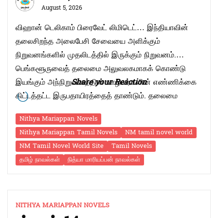
August 5, 2026
விஹான் டெலிகாம் பிரைவேட் லிமிடெட்… இந்தியாவின்
தலைசிறந்த அலைபேசி சேவையை அளிக்கும்
நிறுவனங்களில் முதலிடத்தில் இருக்கும் நிறுவனம்.
பெங்களூருவைத் தலைமை அலுவலகமாகக் கொண்டு
இயங்கும் அந்நிறுவனத்தின் ஊழியர்களின் எண்ணிக்கை
Share your Reaction
கிட்டத்தட்ட இருபதாயிரத்தைத் தாண்டும். தலைமை
அலுவலகமான பெங்களூரு அலுவலகத்தில் மட்டுமே
Nithya Mariappan Novels
கிட்டத்தட்ட பதினைந்து வேறுபட்டத் துறைகளும்
Nithya Mariappan Tamil Novels
NM tamil novel world
ஒவ்வொன்றிலும் குறைந்தது பத்து பணியாளர்கள், ஒரு
NM Tamil Novel World Site
Tamil Novels
மேலாளர் வீதம் மொத்தம் நூற்றி அறுபது பணியாளர்கள்
தமிழ் நாவல்கள்
நித்யா மாரியப்பன் நாவல்கள்
பணிபுரிந்து வந்தனர். கிட்டத்தட்ட ஏழு மாடியுடன் பளபளத்த
அக்கட்டிடம் அமைந்திருக்கும் வளாகத்தில் ஒரு பக்கம் …
“நேசம்
Continue reading
1”
NITHYA MARIAPPAN NOVELS