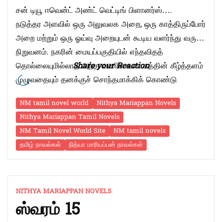
சன் டியூ ஈவென்ட் அண்ட் வெட்டிங் பிளானர்ஸ்….
நடுத்தர அளவில் ஒரு அலுவலக அறை, ஒரு காத்திருப்போர்
அறை மற்றும் ஒரு ஓய்வு அறையுடன் கூடிய வளர்ந்து வரும்
நிறுவனம். நகரின் மையப்பகுதியில் எந்தவிதத்
தொல்லையுமில்லாத அந்த வணிக வளாகத்தின் கீழ்த்தளம்
Share your Reaction
முழுவதையும் தனக்குச் சொந்தமாக்கிக் கொண்டு
வாயிலில் குரோட்டன்சுடன் வந்தாரை வரவேற்றுக்
NM tamil novel world
Nithya Mariappan Novels
கொண்டிருந்தது அந்த அலுவலகம். இதில் முக்கியமான
Nithya Mariappan Tamil Novels
விஷயம் என்னவென்றால் அதை
NM Tamil Novel World Site
NM tamil novels
நடத்திக்கொண்டிருப்பவர்கள் மூவருமே பெண்கள். இன்னும்
தமிழ் நாவல்கள்
நித்யா மாரியப்பன் நாவல்கள்
முக்கியமான விஷயம் என்னவென்றால் மூவருமே
“நேசம்
இளம்வயதிலிருந்தே …
Continue reading
2”
NITHYA MARIAPPAN NOVELS
ஸ்வரம் 15