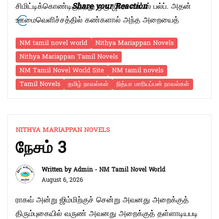
சிமிட்டிக்கொண்டிருந்தது ஒரு ஜீரோ வாட்ஸ் பல்ப். அதன்
Share your Reaction
ஊமைவெளிச்சத்தில் கண்களால் அந்த அறையைத்
துளாவியவளுக்கு இப்போதும் தான் எங்கிருக்கிறோம்
NM tamil novel world
Nithya Mariappan Novels
என்பது புரியவில்லை. தலைபாரம் வேறு இம்சிக்க மெதுவாக
Nithya Mariappan Tamil Novels
படுக்கையிலிருந்து எழுந்தவளுக்கு இறுதியாக
NM Tamil Novel World Site
NM tamil novels
நினைவிருந்த காட்சி ஒரு பிரெஞ்ச்தாடிக்காரனின்
Tamil Novels
தமிழ் நாவல்கள்
நித்யா மாரியப்பன் நாவல்கள்
கண்ணாடி அணிந்த முகம். அவன் தனது முகத்தில் ஏதோ
“நேசம்
ஸ்பிரே அடித்தான் …
Continue reading
4”
NITHYA MARIAPPAN NOVELS
நேசம் 3
Written by
Admin - NM Tamil Novel World
August 6, 2026
ராகவ் அன்று ஜிம்மிற்குச் சென்று அவனது அறைக்குத்
திரும்புகையில் வருண் அவனது அறைக்குத் தள்ளாடியபடி