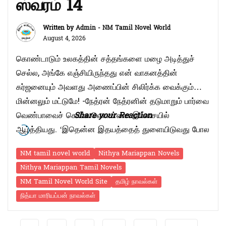
ஸ்வரம் 14
Written by
Admin - NM Tamil Novel World
August 4, 2026
கொண்டாடும் உலகத்தின் சத்தங்களை மழை அடித்துச்
செல்ல, அங்கே எஞ்சியிருந்தது என் வாகனத்தின்
கர்ஜனையும் அவளது அணைப்பின் சிலிர்க்க வைக்கும்
மின்னலும் மட்டுமே! -நேத்ரன் நேத்ரனின் தடுமாறும் பார்வை
வெண்பாவைச் சொல்லவொண்ணா இம்சையில்
Share your Reaction
ஆழ்த்தியது. ‘இதென்ன இதயத்தைத் துளையிடுவது போல
இப்படியொரு பார்வை? பார்வை துளைக்கும்போதே
NM tamil novel world
Nithya Mariappan Novels
அனஸ்தீசியா எடுத்தது போல உடலும் மனமும்
Nithya Mariappan Tamil Novels
அரைத்தூக்கமும் மயக்கமும் கலந்த மோனநிலையில்
NM Tamil Novel World Site
தமிழ் நாவல்கள்
மிதக்க ஆரம்பிக்கிறதே!’ தனக்குள் விறுவிறுவெனப் பரவிய
நித்யா மாரியப்பன் நாவல்கள்
அந்த மோனநிலையைக் கட்டுப்படுத்திக்கொண்டவள்
“என்ன கிஃப்ட்னு கேக்கமாட்டீங்களா?” என்று வினவ …