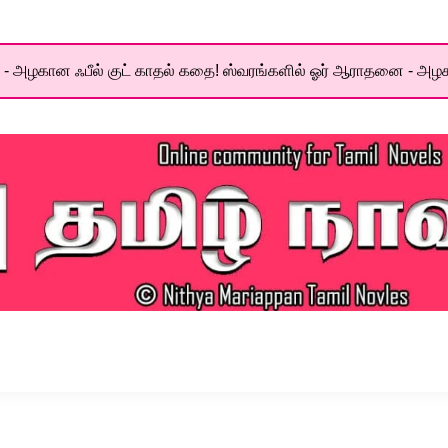
- அழகான ஃபீல் குட் காதல் கதை! ஸ்வரங்களில் ஓர் ஆராதனை - அழக
el World