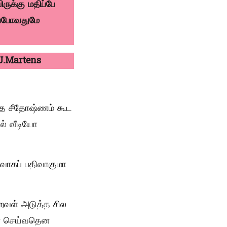
ுக்கு மதிப்பே
ப்போவதுமே
.J.Martens
ந்த சீதோஷ்ணம் கூட
ல் வீடியோ
வாகப் பதிவாகுமா
றவள் அடுத்த சில
ன்ன செய்வதென