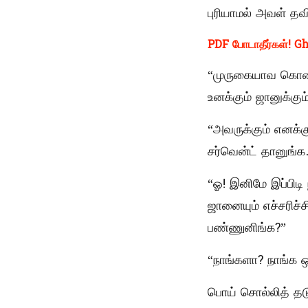
புரியாமல் அவள் த
PDF போடாதீர்கள்! Gh
“முருகையாவ கொலை 
உனக்கும் ஜானுக்கும
“அவருக்கும் எனக்க
சர்வென்ட் தானுங்
“ஓ! இனிமே இப்பிடி
ஜானையும் எச்சரிச்ச
பண்ணுனிங்க?”
“நாங்களா? நாங்க
பொய் சொல்லித் தட