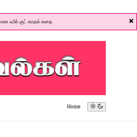
❌
ான ஃபீல் குட் காதல் கதை
Home
Light
mode
(click
to
switch