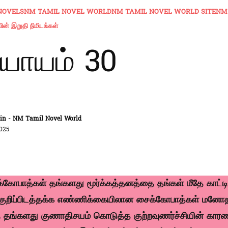
NOVELS
NM TAMIL NOVEL WORLD
NM TAMIL NOVEL WORLD SITE
NM
ன் இறுதி நிமிடங்கள்
யாயம் 30
n - NM Tamil Novel World
025
ோபாத்கள் தங்களது மூர்க்கத்தனத்தை தங்கள் மீதே காட்ட
 குறிப்பிடத்தக்க எண்ணிக்கையிலான சைக்கோபாத்கள் மனோ
றகு தங்களது குணாதிசயம் கொடுத்த குற்றவுணர்ச்சியின் கார