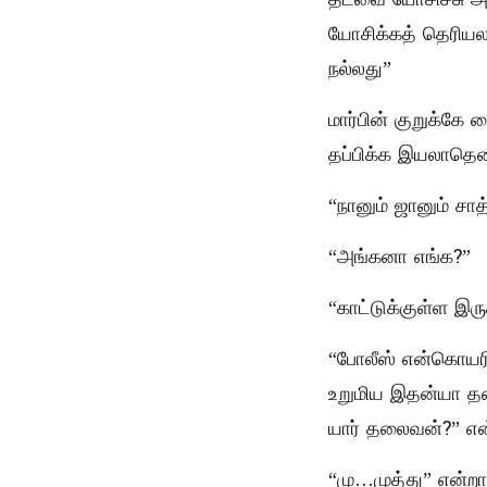
யோசிக்கத் தெரியல
நல்லது”
மார்பின் குறுக்க
தப்பிக்க இயலாதென
“நானும் ஜானும் சா
“அங்கனா எங்க?”
“காட்டுக்குள்ள இர
“போலீஸ் என்கொயரி 
உறுமிய இதன்யா தன்
யார் தலைவன்?” என
“மு…முத்து” என்றா