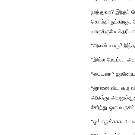
முத்துவா? இந்தப்
தெரிந்திருக்கிற
யாருக்குமே தெரியா
“அவன் யாரு? இந்த
“இல்ல மேடம்… அவனு
“பையனா? ஜானோட 
“ஜானை விட ஏழு வ
அடுத்து அவனுக்குத
சேர்ந்து ஒரு வருச
“ஓ! எதுக்காக அவன்