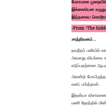
மோசமான முறையில் 
இல்லையென கருதுவத
இத்தகைய கொடூரம
-From ‘The hidde
சாந்திவனம்…
நவநீதம் பனியில் உ
அவளது வியர்வை உ
எடுப்பதற்கான ஆய
அரண்டு போயிருந்த
எனப் பார்த்தாள்.
இதன்யா விசாரணையை
மணி நேரத்தில் மீண