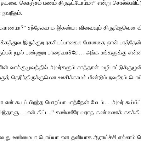
ு தடவை கொஞ்சம் பணம் திருடிட்டோம்மா” என்று சொல்லிவிட
 நவநீதம்.
் காரணமா?” சந்தேகமாக இதன்யா வினவவும் திருதிருவென வி
்ச் பக்கத்துல இருக்குற ரகசியப்பாதைல போனதை நான் பாத்தே
ும்பல் யூஸ் பண்ணுற பாதையாச்சே… அங்க உங்களுக்கு என
வாக்குமூலத்தில் அவர்களும் சாத்தான் வழிபாட்டுக்குழுவின
குத் தெரிந்திருக்குமென ஊகிக்காமல் மீண்டும் நவநீதம் பொ
ன் கூடப் பிறந்த பொறப்பா பாத்தேன் மேடம்… அவர் கூப்பிட்
தாளு… என் கிட்ட..” கண்ணீரே வராத கண்ணைக் கசக்கி 
ுவது உண்மையா பொய்யா என தனியாக ஆராய்ச்சி எல்லாம் ச