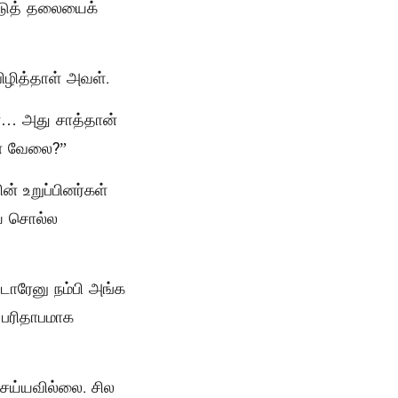
்டுத் தலையைக்
ழித்தாள் அவள்.
ன்… அது சாத்தான்
்ன வேலை?”
் உறுப்பினர்கள்
ய் சொல்ல
டாரேனு நம்பி அங்க
பரிதாபமாக
ெய்யவில்லை. சில