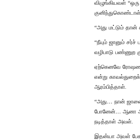
விழுங்கியவள் “ஒர
குனிந்துகொண்டாள்
“அது மட்டும் தான
“நீயும் ஜானும் சர
வழிபாடு பண்ணுற க
ஏற்கெனவே ரோஷணின் 
என்று காவல்துறைக்
ஆரம்பித்தாள்.
“அது… நான் ஜானை எ
போனேன்… ஆனா அந்
நடித்தாள் அவள்.
இதன்யா அவள் பேச