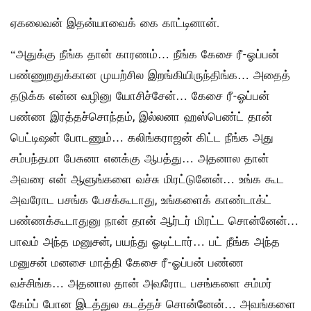
ஏகலைவன் இதன்யாவைக் கை காட்டினான்.
“அதுக்கு நீங்க தான் காரணம்… நீங்க கேசை ரீ-ஓப்பன்
பண்ணுறதுக்கான முயற்சில இறங்கியிருந்திங்க… அதைத்
தடுக்க என்ன வழினு யோசிச்சேன்… கேசை ரீ-ஓப்பன்
பண்ண இரத்தச்சொந்தம், இல்லனா ஹஸ்பெண்ட் தான்
பெட்டிஷன் போடணும்… கலிங்கராஜன் கிட்ட நீங்க அது
சம்பந்தமா பேசுனா எனக்கு ஆபத்து… அதனால தான்
அவரை என் ஆளுங்களை வச்சு மிரட்டுனேன்… உங்க கூட
அவரோட பசங்க பேசக்கூடாது, உங்களைக் காண்டாக்ட்
பண்ணக்கூடாதுனு நான் தான் ஆர்டர் மிரட்ட சொன்னேன்…
பாவம் அந்த மனுசன், பயந்து ஓடிட்டார்… பட் நீங்க அந்த
மனுசன் மனசை மாத்தி கேசை ரீ-ஓப்பன் பண்ண
வச்சிங்க… அதனால தான் அவரோட பசங்களை சம்மர்
கேம்ப் போன இடத்துல கடத்தச் சொன்னேன்… அவங்களை