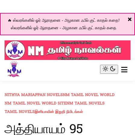
❌
🔥 ஸ்வரங்களில் ஓர் ஆராதனை - அழகான ஃபீல் குட் காதல் கதை!
ஸ்வரங்களில் ஓர் ஆராதனை - அழகான ஃபீல் குட் காதல் கதை
Skip
to
content
Online community for Tamil novels
NM Tamil Novel World
Light
mode
(click
to
NITHYA MARIAPPAN NOVELS
NM TAMIL NOVEL WORLD
switch
NM TAMIL NOVEL WORLD SITE
NM TAMIL NOVELS
to
dark)
TAMIL NOVELS
இனியாவின் இறுதி நிமிடங்கள்
அத்தியாயம் 95