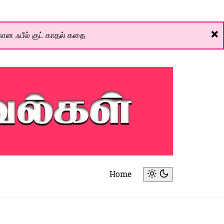
❌
ான ஃபீல் குட் காதல் கதை
Home
Light
mode
(click
to
switch