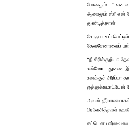
போனதும்…” என வர
ஆனாலும் ஸ்ரீ என்
துண்டித்தான்.
சோஃபா கம் பெட்டில
தேவசேனாவைப் பார்
“நீ சிரிக்குறியா 
உன்னோட துணை இல்ல
உனக்குச் சிரிப்பா
ஒத்துக்கமாட்டேன்
அவன் தீர்மானமாகச்
பிரவேசித்தாள் நவநீ
சட்டென பார்வையை 