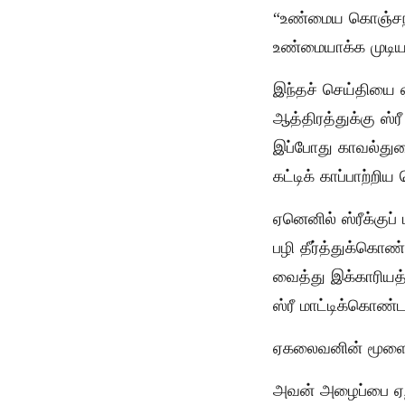
“உண்மைய கொஞ்சநா
உண்மையாக்க முடியா
இந்தச் செய்தியை 
ஆத்திரத்துக்கு ஸ்ர
இப்போது காவல்துறை
கட்டிக் காப்பாற்றி
ஏனெனில் ஸ்ரீக்கு
பழி தீர்த்துக்கொண
வைத்து இக்காரிய
ஸ்ரீ மாட்டிக்கொண்
ஏகலைவனின் மூளை ப
அவன் அழைப்பை ஏற