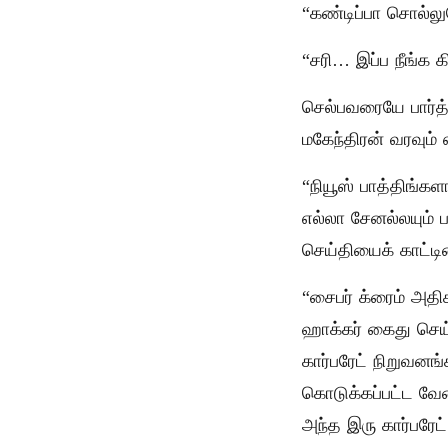
“கண்டிப்பா சொல்லு
“சரி… இப்ப நீங்க க
செல்பவரையே பார்த்
மகேந்திரன் வரவும்
“நியூஸ் பாத்திங்க
எல்லா சேனல்லயும் 
செய்தியைக் காட்டின
“சைபர் க்ரைம் அதி
ஹாக்கர் கைது செய
கார்பரேட் நிறுவனங
கொடுக்கப்பட்ட வே
அந்த இரு கார்பரேட