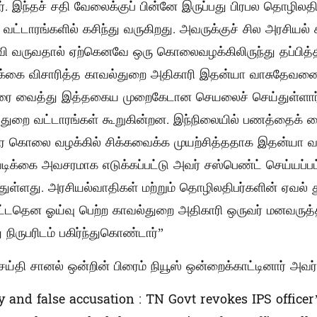
ர். இந்தச் சதி வேலைக்குப் பின்னே இருப்பது பிரபல தொழிலதி
வட்டாரங்களில் கசிந்து வருகிறது. அவருக்குச் சில அரசியல் 
வி வருவதால் ஏற்கெனவே ஒரு கொலைவழக்கிலிருந்து தப்பித்திரு
கை விசாரித்த காவல்துறை அதிகாரி இதன்யா வாசுதேவனை
ரை வைத்து இத்தகைய முறைகேடான செயலைச் செய்துள்ளார் 
்துறை வட்டாரங்கள் கூறுகின்றன. இந்நிலையில் பணத்தைக் கை
 கொலை வழக்கில் சிக்கவைக்க முயற்சித்ததாக இதன்யா வா
டிக்கை அவசரமாக எடுக்கப்பட்டு அவர் சஸ்பெண்ட் செய்யப்
துள்ளது. அரசியல்வாதிகள் மற்றும் தொழிலதிபர்களின் ஏவல்
ட்டதென ஓய்வு பெற்ற காவல்துறை அதிகாரி ஒருவர் மனவருத்
நிருபரிடம் பகிர்ந்துகொண்டார்”
ய்தி சானல் ஒன்றின் பிரைம் நியூஸ் ஒன்றைக்காட்டினார் அவர்
ry and false accusation : TN Govt revokes IPS office