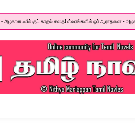
- அழகான ஃபீல் குட் காதல் கதை! ஸ்வரங்களில் ஓர் ஆராதனை - அழக
el World