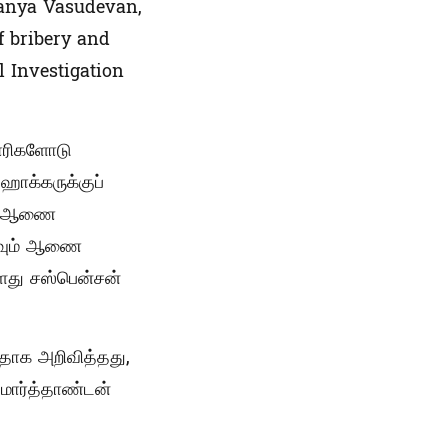
hanya Vasudevan,
f bribery and
l Investigation
காரிகளோடு
ஹாக்கருக்குப்
படி ஆணை
்கவும் ஆணை
வளது சஸ்பென்சன்
தாக அறிவித்தது,
 மார்த்தாண்டன்