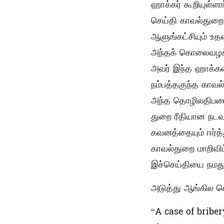
ஹாக்கர் கூறியுள்ளா
செய்தி காவல்துறை 
ஆளுங்கட்சியும் உத
அந்தக் கொலைவழக்
அவர் இந்த ஹாக்க
நம்பத்தகுந்த காவல
அந்த தொழிலதிபரை
துறை ரீதியான நடவ
கவனத்தையும் ஈர்த்
காவல்துறை மாறிவி
இச்செய்தியை நமது 
அடுத்து ஆங்கில செ
“A case of bribe