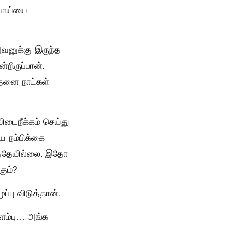
பொய்யை
வனுக்கு இருந்த
்றிருப்பான்.
்தனை நாட்கள்
டைநீக்கம் செய்து
ய நம்பிக்கை
்ததேயில்லை. இதோ
ும்?
பு விடுத்தான்.
ளம்பு… அங்க