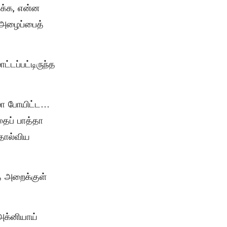
க்க, என்ன
 அழைப்பைத்
டப்பட்டிருந்த
ரமா போயிட்ட…
ைப் பாத்தா
தோல்விய
த அறைக்குள்
அக்னியாய்