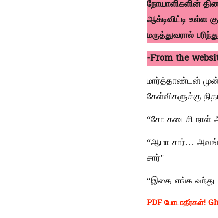
நோயாளிகளின் தினச
ஆக்டிவிட்டி உள்ள
மருத்துவரால் பரிந்
-From the websit
மார்த்தாண்டன் முன
கேள்விகளுக்கு நித
“சோ கடைசி நாள் அ
“ஆமா சார்… அவங்
சார்”
“இதை எங்க வந்து
PDF போடாதீர்கள்! Gh