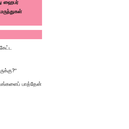
து ஹைபர்
ருந்துகள்
 கேட்ட
ுக்கு?”
ங்களைப் பாத்தேன்