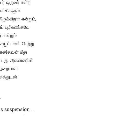
பர் ஒருவர் என்ற
கட்சிகளும்
க்கிறார் என்றும்,
ப் பழிவாங்கவே
என்றும்
யூட்டாகப் பெற்று
சுதேவன் மீது
பட்டது அனைவரின்
 துறையாக
தத்துடன்
.
r’s suspension –