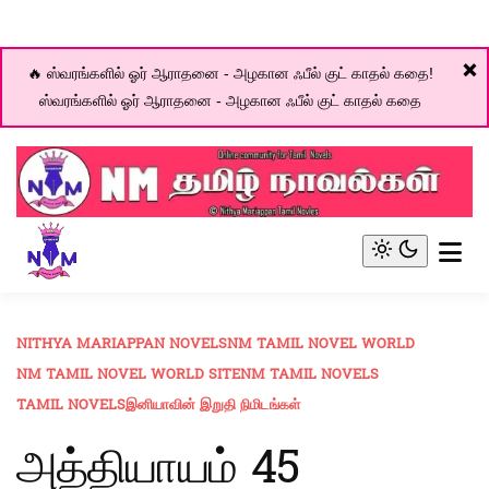
❌
🔥 ஸ்வரங்களில் ஓர் ஆராதனை - அழகான ஃபீல் குட் காதல் கதை!
ஸ்வரங்களில் ஓர் ஆராதனை - அழகான ஃபீல் குட் காதல் கதை
Skip
to
content
Online community for Tamil novels
NM Tamil Novel World
Light
mode
(click
to
NITHYA MARIAPPAN NOVELS
NM TAMIL NOVEL WORLD
switch
NM TAMIL NOVEL WORLD SITE
NM TAMIL NOVELS
to
dark)
TAMIL NOVELS
இனியாவின் இறுதி நிமிடங்கள்
அத்தியாயம் 45