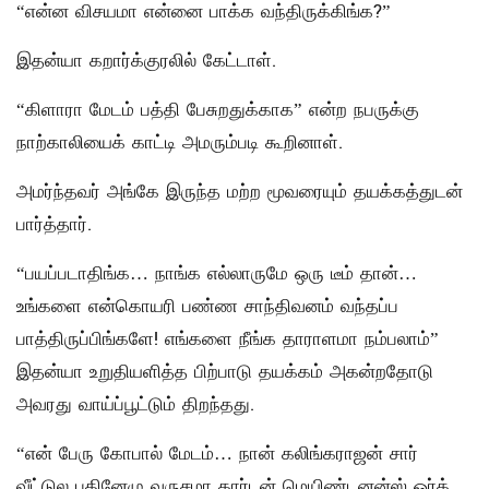
“என்ன விசயமா என்னை பாக்க வந்திருக்கிங்க?”
இதன்யா கறார்க்குரலில் கேட்டாள்.
“கிளாரா மேடம் பத்தி பேசுறதுக்காக” என்ற நபருக்கு
நாற்காலியைக் காட்டி அமரும்படி கூறினாள்.
அமர்ந்தவர் அங்கே இருந்த மற்ற மூவரையும் தயக்கத்துடன்
பார்த்தார்.
“பயப்படாதிங்க… நாங்க எல்லாருமே ஒரு டீம் தான்…
உங்களை என்கொயரி பண்ண சாந்திவனம் வந்தப்ப
பாத்திருப்பிங்களே! எங்களை நீங்க தாராளமா நம்பலாம்”
இதன்யா உறுதியளித்த பிற்பாடு தயக்கம் அகன்றதோடு
அவரது வாய்ப்பூட்டும் திறந்தது.
“என் பேரு கோபால் மேடம்… நான் கலிங்கராஜன் சார்
வீட்டுல பதினேழு வருசமா கார்டன் மெயிண்டனன்ஸ் ஒர்க்