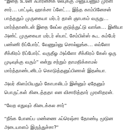
“இதை உடனே ஃபாரன்சிக் லேபுக்கு அனுப்பணும் முரளி
சார்… பாட்டில், ஹாக்சா ப்ளேட்… இந்த காம்பினேசன்
பாத்ததும் முருகையா மர்டர் தான் ஞாபகம் வருது…
மார்த்தாண்டன் இதை லேப்ல குடுத்துட்டு வாங்க… இனியா
அண்ட் முருகையா மர்டர் ஸ்பாட் சேம்பிள்ஸ் கூட கம்பேர்
பண்ணி ரிப்போர்ட் வேணும்னு சொல்லுங்க… எவ்ளோ
சீக்கிரம் ரிப்போர்ட் வருதீஓ அவ்ளோ சீக்கிரம் கேஸ் ஒரு
முடிவுக்கு வரும்” என்று சற்றும் தாமதிக்காமல்
மார்த்தாண்டனிடம் கொடுத்தனுப்பினாள் இதன்யா.
அவர் கிளம்பியதும் கோபாலிடம் இன்னும் ஏதேனும்
பொருட்கள் கிடைத்ததா என விசாரித்தார் முரளிதரன்.
“வேற எதுவும் கிடைக்கல சார்”
“நீங்க போனப்ப மண்ணை ஃப்ரெஷ்சா தோண்டி மூடுன
அடையாளம் இருந்துச்சா?”