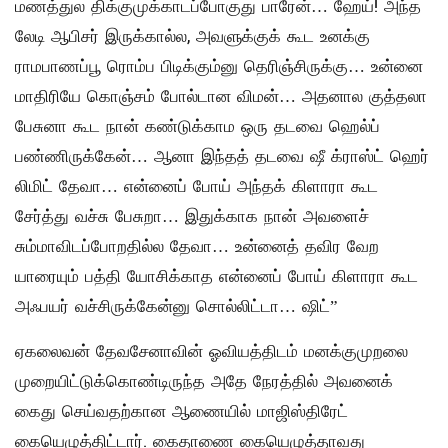
மணத்துல திக்குமுக்காடப்போகுது பாரேன்… ஹேய்! அந்த
லேடி ஆபிசர் இருக்கால்ல, அவளுக்குக் கூட உனக்கு
ராமபாணப்பூ ரொம்ப பிடிக்கும்னு தெரிஞ்சிருக்கு… உன்னை
மாதிரியே கொஞ்சம் போல்டான விமன்… அதனால குத்தலா
பேசுனா கூட நான் கண்டுக்காம ஒரு தடவை ஹெல்ப்
பண்ணிருக்கேன்… ஆனா இந்தத் தடவை ஷீ க்ராஸ்ட் ஹெர்
லிமிட் தேவா… என்னைப் போய் அந்தக் கிளாரா கூட
சேர்த்து வச்சு பேசுறா… இதுக்காக நான் அவளைச்
சும்மாவிடப்போறதில்ல தேவா… உன்னைத் தவிர வேற
யாரையும் பத்தி யோசிக்காத என்னைப் போய் கிளாரா கூட
அஃபயர் வச்சிருக்கேன்னு சொல்லிட்டா… ஷிட்”
ஏகலைவன் தேவசேனாவின் ஓவியத்திடம் மனக்குமுறலை
முறையிட்டுக்கொண்டிருந்த அதே நேரத்தில் அவனைக்
கைது செய்வதற்கான ஆணையில் மாஜிஸ்திரேட்
கையெழுத்திட்டார். கைதாணை கையெழுத்தாவது