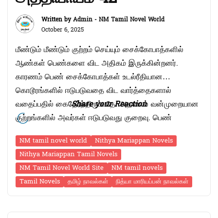
Written by
Admin - NM Tamil Novel World
October 6, 2025
மீண்டும் மீண்டும் குற்றம் செய்யும் சைக்கோபாத்களில்
ஆண்கள் பெண்களை விட அதிகம் இருக்கின்றனர்.
காரணம் பெண் சைக்கோபாத்கள் உடல்ரீதியான
கொடூரங்களில் ஈடுபடுவதை விட வார்த்தைகளால்
வதைப்பதில் கைதேர்ந்திருப்பதே. அதனால் வன்முறையான
Share your Reaction
குற்றங்களில் அவர்கள் ஈடுபடுவது குறைவு. பெண்
சைக்கோபாத்களில் ஒட்டுண்ணித்தனமும் பொறாமையும்
NM tamil novel world
Nithya Mariappan Novels
அதிகம். அடுத்தவர்களின் சந்தோசத்தைக் கண்டு
Nithya Mariappan Tamil Novels
அவர்களால் பொறுக்கவே முடியாது. அடுத்தவர்களுக்குச்
NM Tamil Novel World Site
NM tamil novels
சொந்தமானதை தனது உடைமையாக்கிக்கொள்ள
Tamil Novels
தமிழ் நாவல்கள்
நித்யா மாரியப்பன் நாவல்கள்
பயமுறுத்துதல், மிரட்டல் போன்ற காரியங்களில்
இறங்குவார்கள் சைக்கோபாத்கள். பெண் சைக்கோபாத்கள்
அனைவரும் ஃபேட்டல் அட்ராக்சன் திரைப்படத்தில் வரும்