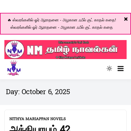
❌
🔥 ஸ்வரங்களில் ஓர் ஆராதனை - அழகான ஃபீல் குட் காதல் கதை!
ஸ்வரங்களில் ஓர் ஆராதனை - அழகான ஃபீல் குட் காதல் கதை
Skip
to
content
Online community for Tamil novels
Light
NM Tamil Novel World
mode
(click
Day:
October 6, 2025
to
switch
to
dark)
NITHYA MARIAPPAN NOVELS
அத்தியாயம் 42