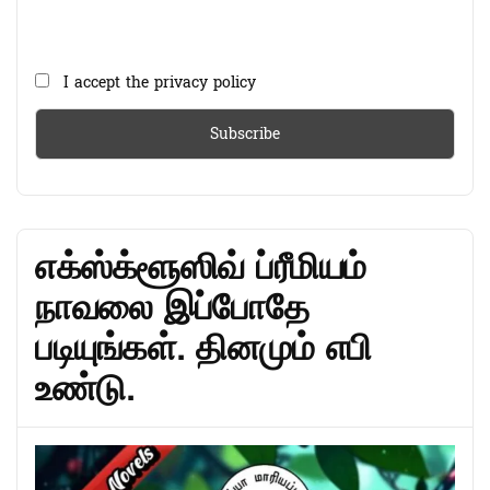
I accept the privacy policy
எக்ஸ்க்ளூஸிவ் ப்ரீமியம்
நாவலை இப்போதே
படியுங்கள். தினமும் எபி
உண்டு.