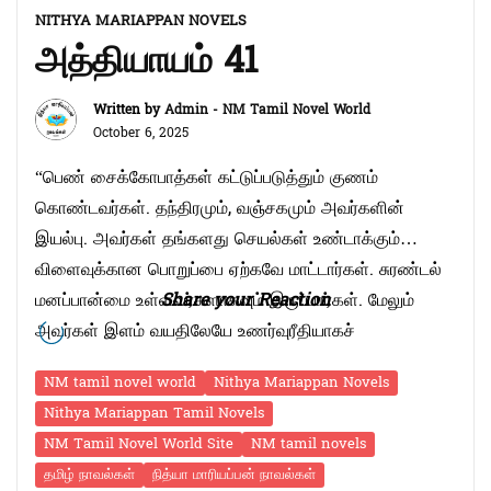
“அத்தியாயம்
நடிகை …
Continue reading
NITHYA MARIAPPAN NOVELS
அத்தியாயம் 41
42”
Written by
Admin - NM Tamil Novel World
October 6, 2025
“பெண் சைக்கோபாத்கள் கட்டுப்படுத்தும் குணம்
கொண்டவர்கள். தந்திரமும், வஞ்சகமும் அவர்களின்
இயல்பு. அவர்கள் தங்களது செயல்கள் உண்டாக்கும்
விளைவுக்கான பொறுப்பை ஏற்கவே மாட்டார்கள். சுரண்டல்
மனப்பான்மை உள்ளவர்களாகவும் இருப்பார்கள். மேலும்
Share your Reaction
அவர்கள் இளம் வயதிலேயே உணர்வுரீதியாகச்
சுரண்டப்பட்டவர்களாகவும் இருப்பார்கள். அவர்கள் வழிப்பறி,
NM tamil novel world
Nithya Mariappan Novels
போதைப்பொருட்கள் சார்ந்த குற்றங்களிலும் ஈடுபட
Nithya Mariappan Tamil Novels
வாய்ப்புண்டு. சைக்கோபாத் தன்மை இல்லாத ஒரு
NM Tamil Novel World Site
NM tamil novels
குற்றவாளியிடம் இதில் ஏதோ ஒரு குற்றம் மட்டுமே
தமிழ் நாவல்கள்
நித்யா மாரியப்பன் நாவல்கள்
இருக்கும். அதோடு பெண் சைக்கோபாத்களாலும் ஒரு