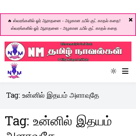
❌
🔥 ஸ்வரங்களில் ஓர் ஆராதனை - அழகான ஃபீல் குட் காதல் கதை!
ஸ்வரங்களில் ஓர் ஆராதனை - அழகான ஃபீல் குட் காதல் கதை
Skip
to
content
Online community for Tamil novels
Light
NM Tamil Novel World
mode
(click
Tag:
உன்னில் இதயம் அளாவுதே
to
switch
to
Tag:
உன்னில் இதயம்
dark)