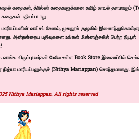
காதல் கதைகள், த்ரில்லர் கதைகளுக்கான தமிழ் நாவல் தளமாகும் (
T
த கதைகள் பதியப்படாது.
 மாரியப்பனின்
வாட்சப் சேனல்
,
முகநூல் குழுவில்
இணைந்துகொள்ளுங
ள்ளது
.
அன்றன்றைய பதிவுகளை உங்கள் மின்னஞ்சலில் பெற்ற நியூஸ்
!
 வாங்க விரும்புபவர்கள் மேலே உள்ள
Book Store
இணைப்பில் செல்ல
ித்யா மாரியப்பனுக்குச் (
Nithya Mariappan)
சொந்தமானது. இங்
025 Nithya Mariappan. All rights reserved