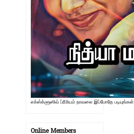
எக்ஸ்க்ளூஸிவ் ப்ரீமியம் நாவலை இப்போதே படியுங்கள்
Online Members