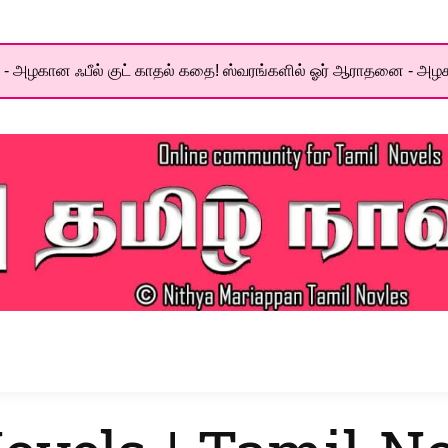
- அழகான ஃபீல் குட் காதல் கதை! ஸ்வரங்களில் ஓர் ஆராதனை - அழக
el World