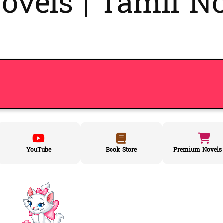
vels | Tamil No
YouTube
Book Store
Premium Novels 