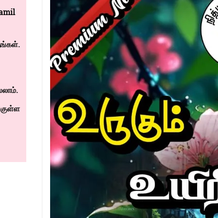
amil
்கள்.
லாம்.
குள்ள