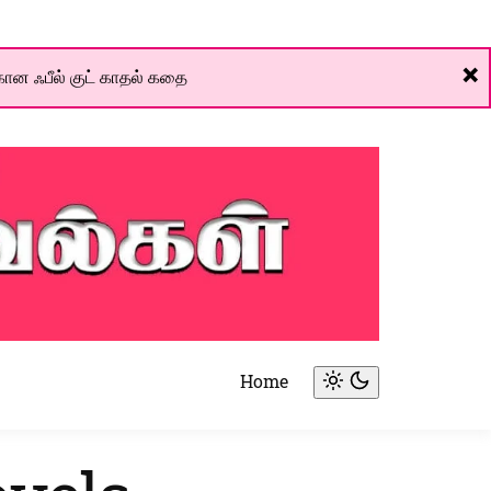
❌
ான ஃபீல் குட் காதல் கதை
Home
Light
mode
(click
to
switch