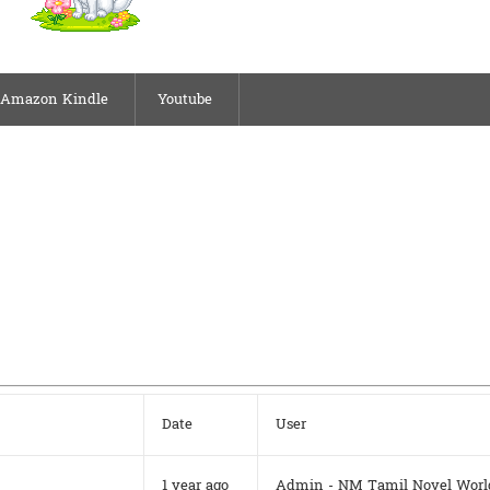
Amazon Kindle
Youtube
Date
User
1 year ago
Admin - NM Tamil Novel Worl