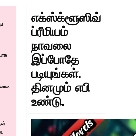
எக்ஸ்க்ளூஸிவ்
து
ப்ரீமியம்
நாவலை
இப்போதே
்டாக
படியுங்கள்.
தினமும் எபி
ிகளான
உண்டு.
ுள்
ை.