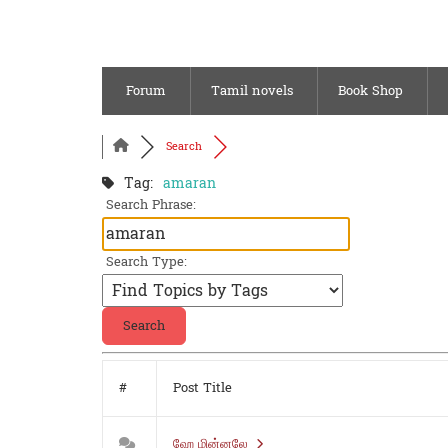
Forum
Tamil novels
Book Shop
Search
Tag:
amaran
Search Phrase:
Search Type:
#
Post Title
ஹே மின்னலே