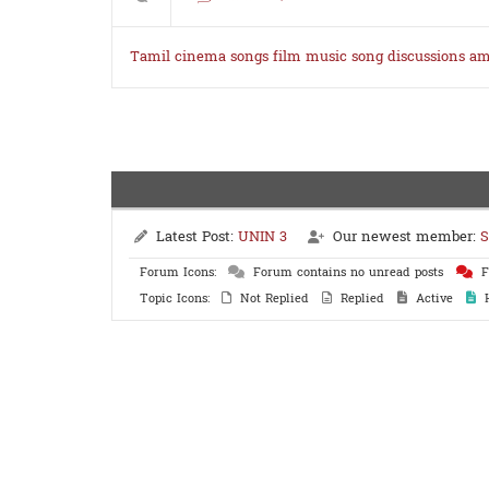
Tamil cinema songs
film music
song discussions
am
Latest Post:
UNIN 3
Our newest member:
S
Forum Icons:
Forum contains no unread posts
F
Topic Icons:
Not Replied
Replied
Active
H