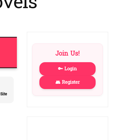
vels
to
dark)
Join Us!
🔑 Login
👥 Register
Site