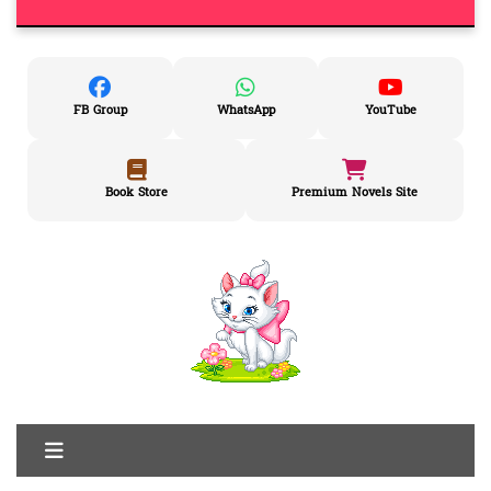
FB Group
WhatsApp
YouTube
Book Store
Premium Novels Site