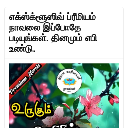
எக்ஸ்க்ளூஸிவ் ப்ரீமியம்
நாவலை இப்போதே
படியுங்கள். தினமும் எபி
உண்டு.