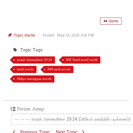
Quote
Topic starter
Posted : May 14, 2026 4:18 PM
Topic Tags
காதல் அலைவரிசை 29.24
NM Tamil novel world
tamil novels
NM tamil novels
Nithya mariappan novels
Forum Jump:
Previous Topic
Next Topic