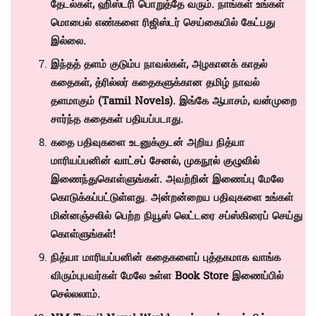
தேடல்கள், ஹிஸ்டரி பொறுத்தே வரும். நாங்கள் உங்கள்
மொபைல் எண்களை ரிஜிஸ்டர் செய்கையில் கேட்பது
இல்லை.
இந்தத் தளம் குடும்ப நாவல்கள், அழகானக் காதல்
கதைகள், த்ரில்லர் கதைகளுக்கான தமிழ் நாவல்
தளமாகும் (
Tamil Novels)
. இங்கே ஆபாசம், வன்முறை
சார்ந்த கதைகள் பதியப்படாது.
கதை பதிவுகளை உடனுக்குடன் அறிய நித்யா
மாரியப்பனின்
வாட்சப் சேனல்
,
முகநூல் குழுவில்
இணைந்துகொள்ளுங்கள். அவற்றின் இணைப்பு மேலே
கொடுக்கப்பட்டுள்ளது
.
அன்றன்றைய பதிவுகளை உங்கள்
மின்னஞ்சலில் பெற்ற நியூஸ் லெட்டரை சப்ஸ்கிரைப் செய்து
கொள்ளுங்கள்!
நித்யா மாரியப்பனின் கதைகளைப் புத்தகமாக வாங்க
விரும்புபவர்கள் மேலே உள்ள
Book Store
இணைப்பில்
செல்லலாம்.