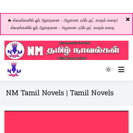
❌
🔥 ஸ்வரங்களில் ஓர் ஆராதனை - அழகான ஃபீல் குட் காதல் கதை!
ஸ்வரங்களில் ஓர் ஆராதனை - அழகான ஃபீல் குட் காதல் கதை
Skip
to
content
Online community for Tamil novels
Light
NM Tamil Novel World
mode
(click
NM Tamil Novels | Tamil Novels
to
switch
to
dark)