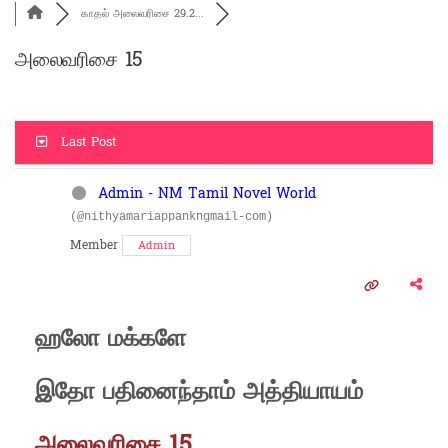
காதல் அலைவரிசை 29.2...
அலைவரிசை 15
Last Post
Admin - NM Tamil Novel World
(@nithyamariappankngmail-com)
Member
Admin
ஹலோ மக்களே
இதோ பதினைந்தாம் அத்தியாயம்
அலைவரிசை 15