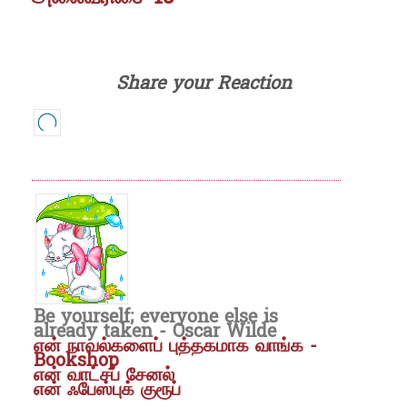
Share your Reaction
Be yourself; everyone else is
already taken - Oscar Wilde
என் நாவல்களைப் புத்தகமாக வாங்க -
Bookshop
என் வாட்சப் சேனல்
என் ஃபேஸ்புக் குரூப்