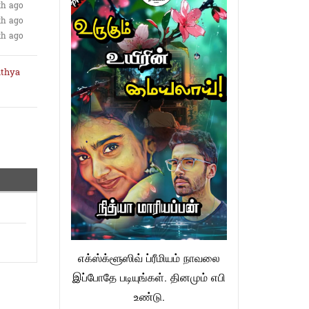
th ago
th ago
th ago
ithya
எக்ஸ்க்ளூஸிவ் ப்ரீமியம் நாவலை
இப்போதே படியுங்கள். தினமும் எபி
உண்டு.