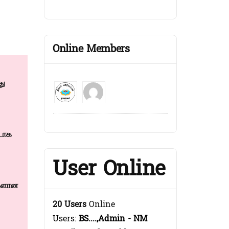
Online Members
து
்டாக
User Online
ிகளான
20 Users
Online
Users:
BS....,Admin - NM