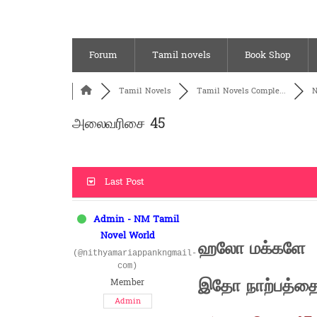
Forum
Tamil novels
Book Shop
Tamil Novels
Tamil Novels Comple...
N
அலைவரிசை 45
Last Post
Admin - NM Tamil
Novel World
ஹலோ மக்களே
(@nithyamariappankngmail-
com)
இதோ நாற்பத்தைந
Member
Admin