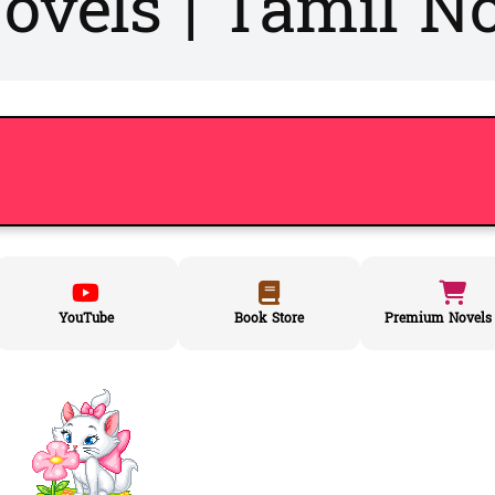
vels | Tamil No
YouTube
Book Store
Premium Novels 