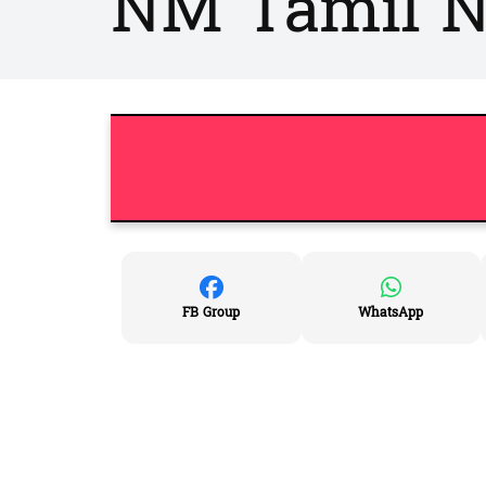
NM Tamil No
FB Group
WhatsApp