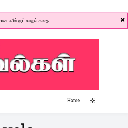
❌
ான ஃபீல் குட் காதல் கதை
Home
Light
mode
(click
to