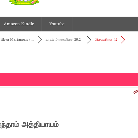
Amazon Kindle
Youtube
ithya Mariappan / ...
காதல் அலைவரிசை 29.2...
அலைவரிசை 45
்தாம் அத்தியாயம்