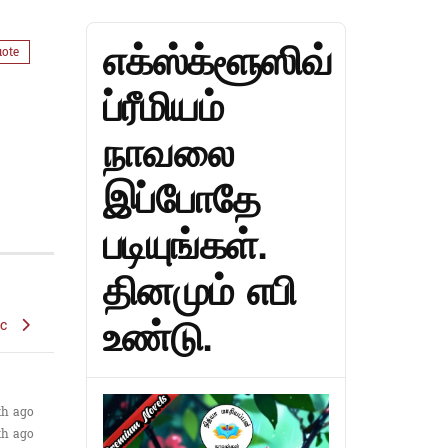
எக்ஸ்க்ளூஸிவ்
ote
ப்ரீமியம்
நாவலை
இப்போதே
படியுங்கள்.
தினமும் எபி
உண்டு.
ic
th ago
th ago