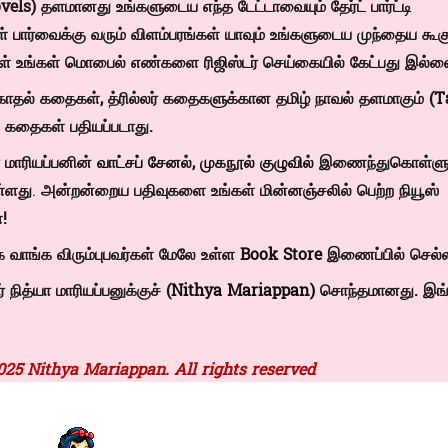
) தளமானது உங்களுடைய எந்த டேட்டாவையும் தேர்ட் பார்ட்டி
் பார்வைக்கு வரும் விளம்பரங்கள் யாவும் உங்களுடைய முந்தைய கூக
்கள் உங்கள் மொபைல் எண்களை ரிஜிஸ்டர் செய்கையில் கேட்பது இல்ல
காதல் கதைகள், த்ரில்லர் கதைகளுக்கான தமிழ் நாவல் தளமாகும் (
T
த கதைகள் பதியப்படாது.
 மாரியப்பனின்
வாட்சப் சேனல்
,
முகநூல் குழுவில்
இணைந்துகொள்ளுங
ள்ளது
.
அன்றன்றைய பதிவுகளை உங்கள் மின்னஞ்சலில் பெற்ற நியூஸ்
!
 வாங்க விரும்புபவர்கள் மேலே உள்ள
Book Store
இணைப்பில் செல்ல
ித்யா மாரியப்பனுக்குச் (
Nithya Mariappan)
சொந்தமானது. இங்
025 Nithya Mariappan. All rights reserved