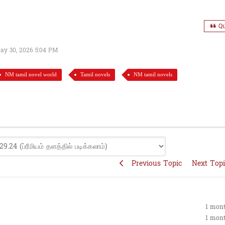
Qu
ay 30, 2026 5:04 PM
NM tamil novel world
Tamil novels
NM tamil novels
Previous Topic
Next Top
1 mon
1 mon