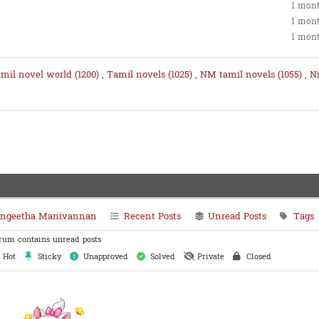
1 mon
1 mon
1 mon
mil novel world (1200)
,
Tamil novels (1025)
,
NM tamil novels (1055)
,
N
angeetha Manivannan
Recent Posts
Unread Posts
Tags
um contains unread posts
Hot
Sticky
Unapproved
Solved
Private
Closed