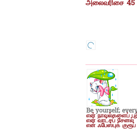
அலைவரிசை 45
Be yourself; ever
என் நாவல்களைப் ப
என் வாட்சப் சேனல்
என் ஃபேஸ்புக் குரூப்