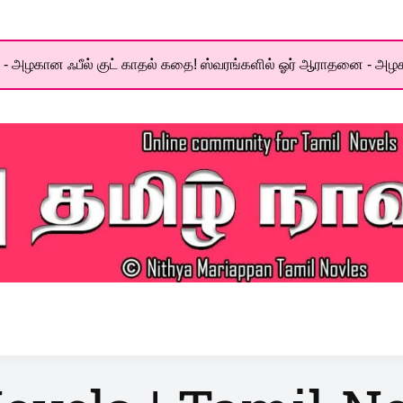
- அழகான ஃபீல் குட் காதல் கதை! ஸ்வரங்களில் ஓர் ஆராதனை - அழக
el World