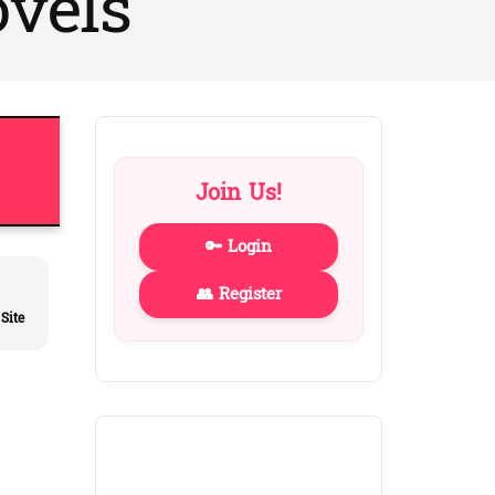
vels
switch
to
dark)
Join Us!
🔑 Login
👥 Register
Site