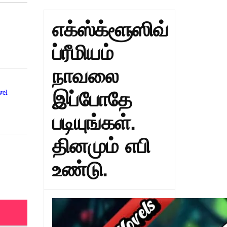
எக்ஸ்க்ளூஸிவ்
ப்ரீமியம்
நாவலை
இப்போதே
vel
படியுங்கள்.
தினமும் எபி
உண்டு.