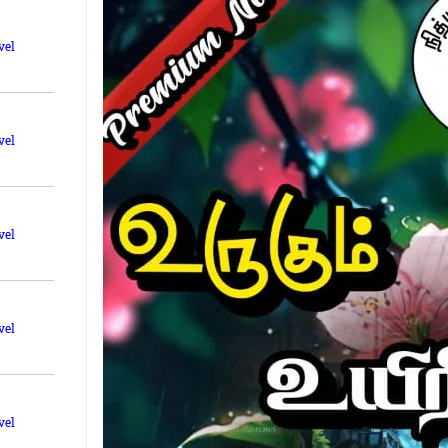
vel
vel
vel
vel
vel