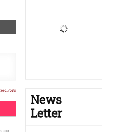
ead Posts
News
Letter
s ago