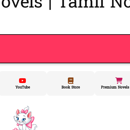
vels | Tamil No
YouTube
Book Store
Premium Novels 