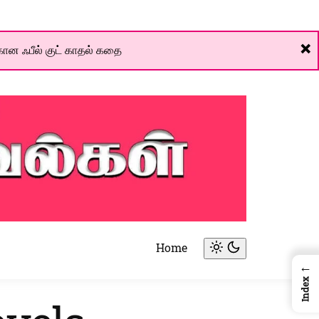
❌
ான ஃபீல் குட் காதல் கதை
Home
Light
←
mode
Index
(click
to
switch