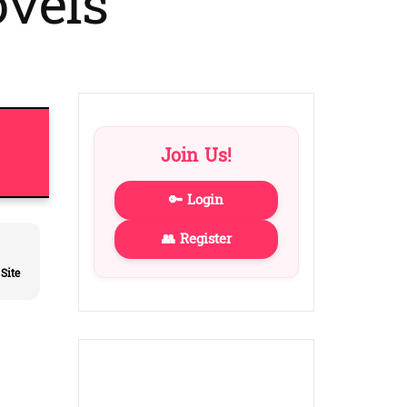
vels
to
dark)
Join Us!
🔑 Login
👥 Register
Site