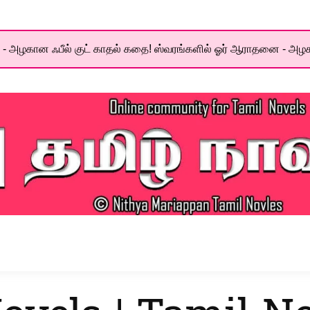
- அழகான ஃபீல் குட் காதல் கதை! ஸ்வரங்களில் ஓர் ஆராதனை - அழக
el World