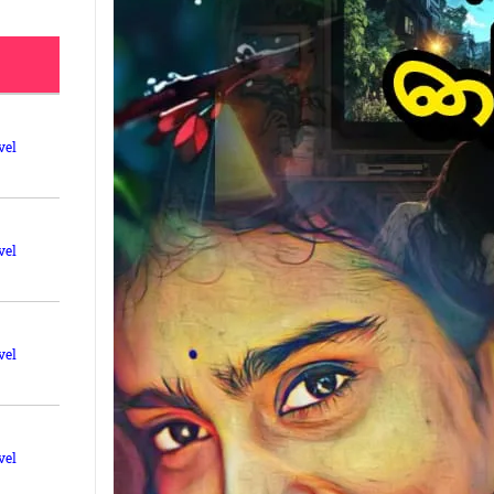
vel
vel
vel
vel