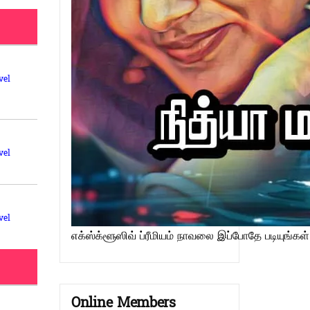
vel
vel
vel
எக்ஸ்க்ளூஸிவ் ப்ரீமியம் நாவலை இப்போதே படியுங்கள்
Online Members