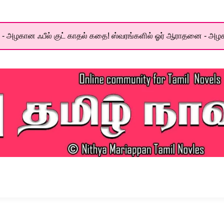
- அழகான ஃபீல் குட் காதல் கதை! ஸ்வரங்களில் ஓர் ஆராதனை - அழக
el World