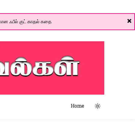
❌
ான ஃபீல் குட் காதல் கதை
Home
Light
mode
(click
to