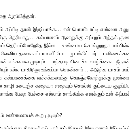
தை ஆரம்பித்தார்.
ம் அப்பிடி தான் இருப்பாங்க… என் பொண்டாட்டி என்னை அன
்கு தெரியாது… கல்யாணம் ஆனதுக்கு அப்புறம் அந்தக் குணம்
ம் தெரியப்போறேதே இல்ல… உண்மைய சொல்லுறதா மாப்பிள்ளை
ா வெளிய தலைகாட்டாம வீட்டோட முடங்கிட்டார்… மளிகைக்கடை
தான் எங்களால முடியும்… மத்தபடி கிடைச்ச வாழ்க்கைய நீதான் 
யும் நல்ல மாதிரினு உங்கப்பா சொன்னார்… அடுத்த மாசம் ம
ம், கல்யாணத்தை வச்சுக்கலாம்னு கொஞ்சநேரத்துக்கு முன்னாடி
ல தாழி உடைஞ்ச கதையா எதையும் சொல்லி குட்டைய குழப்பி
ரங்க பேசுற பேச்சை எல்லாம் தாங்கிக்க எனக்கும் உன் அப்பாக
டம் உண்மையைக் கூற முடியும்?
பேசும்போது சிறகடித்துப் பறக்கும் இதயம் இரவானால் இப்பட